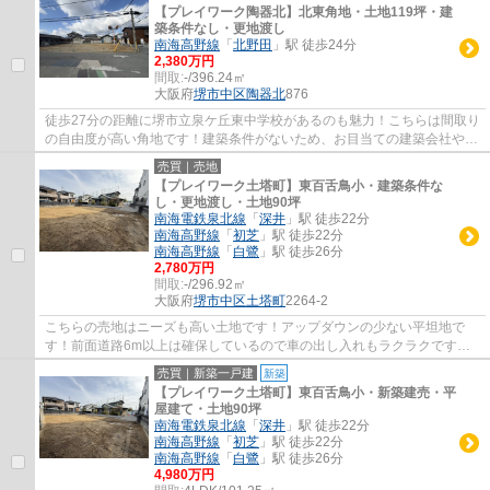
【プレイワーク陶器北】北東角地・土地119坪・建
築条件なし・更地渡し
南海高野線
「
北野田
」駅 徒歩24分
2,380万円
間取:
-/396.24㎡
大阪府
堺市中区
陶器北
876
徒歩27分の距離に堺市立泉ケ丘東中学校があるのも魅力！こちらは間取り
の自由度が高い角地です！建築条件がないため、お目当ての建築会社やハ
ウスメーカーで、思いのままのマイホーム...
売買｜売地
【プレイワーク土塔町】東百舌鳥小・建築条件な
し・更地渡し・土地90坪
南海電鉄泉北線
「
深井
」駅 徒歩22分
南海高野線
「
初芝
」駅 徒歩22分
南海高野線
「
白鷺
」駅 徒歩26分
2,780万円
間取:
-/296.92㎡
大阪府
堺市中区
土塔町
2264-2
こちらの売地はニーズも高い土地です！アップダウンの少ない平坦地で
す！前面道路6m以上は確保しているので車の出し入れもラクラクです！
建築条件なしなので、好きな業者や間取りを自...
売買｜新築一戸建
新築
【プレイワーク土塔町】東百舌鳥小・新築建売・平
屋建て・土地90坪
南海電鉄泉北線
「
深井
」駅 徒歩22分
南海高野線
「
初芝
」駅 徒歩22分
南海高野線
「
白鷺
」駅 徒歩26分
4,980万円