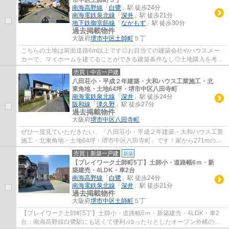
南海高野線
「
白鷺
」駅 徒歩24分
南海電鉄泉北線
「
深井
」駅 徒歩21分
地下鉄御堂筋線
「
なかもず
」駅 徒歩30分
過去掲載物件
大阪府
堺市中区
土師町
５丁
こちらの土地は前面道路6m以上です◎お目当ての建築会社やハウスメー
カーで、マイホームを建てることができる建築条件なし◎土地購入を考え
ている方、一度チェックして頂きたいのがこち...
売買｜中古一戸建
八田荘小・平成２年建築・大和ハウス工業施工・北
東角地・土地64坪・堺市中区八田寺町
南海電鉄泉北線
「
深井
」駅 徒歩24分
阪和線
「
津久野
」駅 徒歩27分
過去掲載物件
大阪府
堺市中区
八田寺町
ぜひ一度見ていただきたい、「八田荘小・平成２年建築・大和ハウス工業
施工・北東角地・土地64坪・堺市中区八田寺町」です！家から271mのと
ころにJA堺市八田荘支所があります！こちら...
売買｜新築一戸建
新築
【プレイワーク土師町5丁】土師小・道路幅6ｍ・新
築建売・4LDK・車2台
南海高野線
「
白鷺
」駅 徒歩24分
南海電鉄泉北線
「
深井
」駅 徒歩21分
過去掲載物件
大阪府
堺市中区
土師町
５丁
【プレイワーク土師町5丁】土師小・道路幅6ｍ・新築建売・4LDK・車2
台：南海高野線白鷺駅にも近くて便利♪ゆったりとしたオープン外構のス