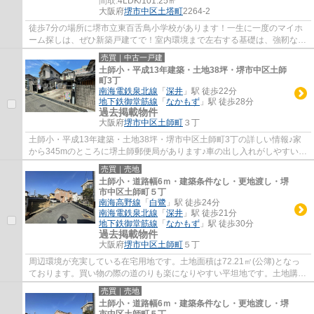
間取:
4LDK/101.25㎡
大阪府
堺市中区
土塔町
2264-2
徒歩7分の場所に堺市立東百舌鳥小学校があります！一生に一度のマイホ
ーム探しは、ぜひ新築戸建てで！室内環境まで左右する基礎は、強靭なベ
タ基礎！ゆったりとしたオープン外構のスペ...
売買｜中古一戸建
土師小・平成13年建築・土地38坪・堺市中区土師
町3丁
南海電鉄泉北線
「
深井
」駅 徒歩22分
地下鉄御堂筋線
「
なかもず
」駅 徒歩28分
過去掲載物件
大阪府
堺市中区
土師町
３丁
土師小・平成13年建築・土地38坪・堺市中区土師町3丁の詳しい情報♪家
から345mのところに堺土師郵便局があります♪車の出し入れがしやすい
6m以上の前面道路になっております♪快適な住環...
売買｜売地
土師小・道路幅6ｍ・建築条件なし・更地渡し・堺
市中区土師町５丁
南海高野線
「
白鷺
」駅 徒歩24分
南海電鉄泉北線
「
深井
」駅 徒歩21分
地下鉄御堂筋線
「
なかもず
」駅 徒歩30分
過去掲載物件
大阪府
堺市中区
土師町
５丁
周辺環境が充実している在宅用地です。土地面積は72.21㎡(公簿)となっ
ております。買い物の際の道のりも楽になりやすい平坦地です。土地購入
をお考えの方、コチラの売地は環境も良くて...
売買｜売地
土師小・道路幅6ｍ・建築条件なし・更地渡し・堺
市中区土師町５丁