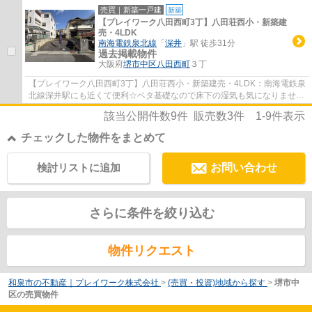
ペースには花や緑が溢れています♪ベタ基礎によ...
売買｜新築一戸建
新築
【プレイワーク八田西町3丁】八田荘西小・新築建
売・4LDK
南海電鉄泉北線
「
深井
」駅 徒歩31分
過去掲載物件
大阪府
堺市中区
八田西町
３丁
【プレイワーク八田西町3丁】八田荘西小・新築建売・4LDK：南海電鉄泉
北線深井駅にも近くて便利☆ベタ基礎なので床下の湿気も気になりません
☆ゆったりとしたオープン外構のスペースには...
該当公開件数
9
件 販売数
3
件
1-9
件表示
チェックした物件をまとめて
検討リストに追加
お問い合わせ
さらに条件を絞り込む
物件リクエスト
和泉市の不動産｜プレイワーク株式会社
>
(売買・投資)地域から探す
>
堺市中
区の売買物件