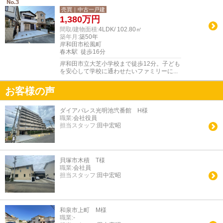
売買｜中古一戸建
1,380
万円
間取/建物面積:
4LDK/ 102.80㎡
築年月:
築50年
岸和田市松風町
春木駅 徒歩16分
岸和田市立大芝小学校まで徒歩12分。子ども
を安心して学校に通わせたいファミリーに...
お客様の声
ダイアパレス光明池弐番館 H様
職業:
会社役員
担当スタッフ:
田中宏昭
貝塚市木積 T様
職業:
会社員
担当スタッフ:
田中宏昭
和泉市上町 M様
職業:
-