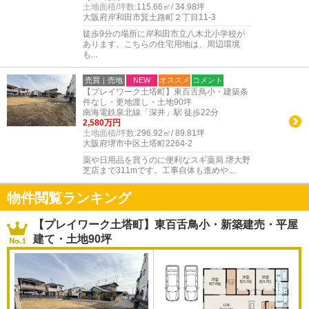
土地面積/坪数:
115.66㎡/ 34.98坪
大阪府岸和田市箕土路町２丁目11-3
徒歩9分の場所に岸和田市立八木北小学校が
あります。こちらの住宅用地は、周辺環境
も...
売買｜売地
NEW
オススメ
コメント
【プレイワーク土塔町】東百舌鳥小・建築条
件なし・更地渡し・土地90坪
南海電鉄泉北線「深井」駅 徒歩22分
2,580万円
土地面積/坪数:
296.92㎡/ 89.81坪
大阪府堺市中区土塔町2264-2
薬や日用品を買うのに便利なスギ薬局 堺大野
芝店まで311mです。工事自体も進めや...
物件閲覧ランキング
【プレイワーク土塔町】東百舌鳥小・新築建売・平屋
建て・土地90坪