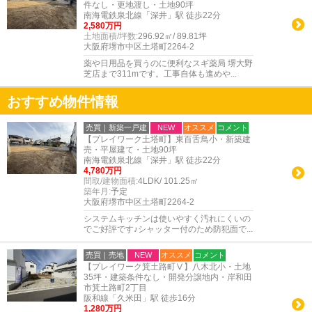
件なし・更地渡し・土地90坪
南海電鉄泉北線「深井」駅 徒歩22分
2,580万円
土地面積/坪数:
296.92㎡/ 89.81坪
大阪府堺市中区土塔町2264-2
薬や日用品を買うのに便利なスギ薬局 堺大野
芝店まで311mです。工事自体も進めや...
おすすめ物件情報
売買｜新築一戸建
NEW
オススメ
コメント
【プレイワーク土塔町】東百舌鳥小・新築建
売・平屋建て・土地90坪
南海電鉄泉北線「深井」駅 徒歩22分
4,780万円
間取/建物面積:
4LDK/ 101.25㎡
築年月:
予定
大阪府堺市中区土塔町2264-2
システムキッチンは使いやすく汚れにくいの
でご好評です♪シャッター付のため防犯面で...
売買｜売地
NEW
オススメ
コメント
【プレイワーク箕土路町Ⅴ】八木北小・土地
35坪・建築条件なし・開発分譲地内・岸和田
市箕土路町2丁目
阪和線「久米田」駅 徒歩16分
1,280万円