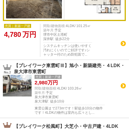
間取/建物面積:
4LDK/ 101.25㎡
売買｜新築一戸建
築年月:
予定
4,780
万円
堺市中区土塔町
深井駅 徒歩22分
システムキッチンは使いやすく
汚れにくいのでご好評です♪シ
ャッター付のため防犯面で...
【プレイワーク東雲町Ⅲ】旭小・新築建売・４LDK・
泉大津市東雲町
売買｜新築一戸建
2,980
万円
間取/建物面積:
4LDK/ 103.26㎡
築年月:
予定
泉大津市東雲町
泉大津駅 徒歩10分
東雲公園まで273mです！駅徒歩10分の物件
です！4LDKの物件は室内も広々とし...
【プレイワーク松風町】大芝小・中古戸建・4LDK