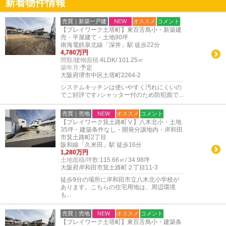
新着物件情報
売買｜新築一戸建
NEW
オススメ
コメント
【プレイワーク土塔町】東百舌鳥小・新築建
売・平屋建て・土地90坪
南海電鉄泉北線「深井」駅 徒歩22分
4,780万円
間取/建物面積:
4LDK/ 101.25㎡
築年月:
予定
大阪府堺市中区土塔町2264-2
システムキッチンは使いやすく汚れにくいの
でご好評です♪シャッター付のため防犯面で...
売買｜売地
NEW
オススメ
コメント
【プレイワーク箕土路町Ⅴ】八木北小・土地
35坪・建築条件なし・開発分譲地内・岸和田
市箕土路町2丁目
阪和線「久米田」駅 徒歩16分
1,280万円
土地面積/坪数:
115.66㎡/ 34.98坪
大阪府岸和田市箕土路町２丁目11-3
徒歩9分の場所に岸和田市立八木北小学校が
あります。こちらの住宅用地は、周辺環境
も...
売買｜売地
NEW
オススメ
コメント
【プレイワーク土塔町】東百舌鳥小・建築条