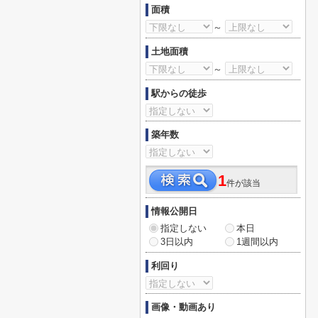
面積
～
土地面積
～
駅からの徒歩
築年数
1
件が該当
情報公開日
指定しない
本日
3日以内
1週間以内
利回り
画像・動画あり