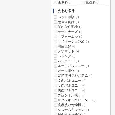
画像あり
動画あり
こだわり条件
ペット相談
(-)
陽当り良好
(-)
閑静な住宅地
(-)
デザイナーズ
(-)
リフォーム済
(-)
リノベーション済
(-)
眺望良好
(-)
メゾネット
(-)
ベランダ
(-)
バルコニー
(-)
ルーフバルコニー
(-)
オール電化
(-)
24時間換気システム
(-)
２面バルコニー
(-)
３面バルコニー
(-)
両面バルコニー
(-)
外観タイル張り
(-)
IHクッキングヒーター
(-)
食器洗い乾燥機
(-)
システムキッチン
(-)
対面式キッチン
(-)