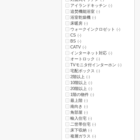
アイランドキッチン
(-)
追焚機能浴室
(-)
浴室乾燥機
(-)
床暖房
(-)
ウォークインクロゼット
(-)
CS
(-)
BS
(-)
CATV
(-)
インターネット対応
(-)
オートロック
(-)
TVモニタ付インターホン
(-)
宅配ボックス
(-)
2階以上
(-)
10階以上
(-)
20階以上
(-)
1階の物件
(-)
最上階
(-)
南向き
(-)
角部屋
(-)
輸入住宅
(-)
二世帯住宅
(-)
床下収納
(-)
複層ガラス
(-)