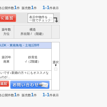
1
1
1-1
当公開件数
件 販売数
件
件表示
表示中物件を
一括でチェック
築年数
構造
方位
所在階 / （階建）
LDK・東南角地・土地128坪
築20年
鉄骨造
南東
-/（2階建）
選択
▼
きれいです♪新婚の方々にもオススメな
が...
1
1
1-1
当公開件数
件 販売数
件
件表示