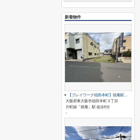
新着物件
【プレイワーク稲田本町】徳庵駅まで歩6分・土地53坪・前道6ｍ・更地渡し
大阪府東大阪市稲田本町３丁目
片町線「徳庵」駅 徒歩6分
-