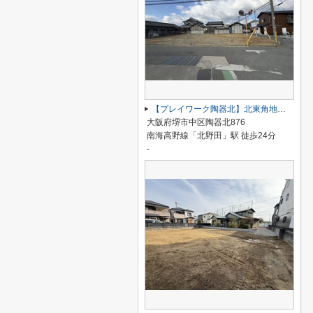
【プレイワーク陶器北】北東角地・土地119坪・建築条件なし・更地渡し
大阪府堺市中区陶器北876
南海高野線「北野田」駅 徒歩24分
-