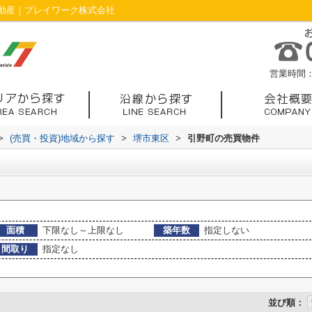
動産｜プレイワーク株式会社
営業時間：1
>
(売買・投資)地域から探す
>
堺市東区
>
引野町の売買物件
面積
下限なし～上限なし
築年数
指定しない
間取り
指定なし
並び順：