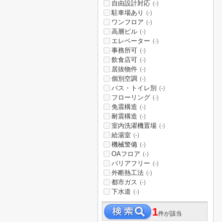
自由設計対応
(-)
駐車場あり
(-)
ワンフロア
(-)
高層ビル
(-)
エレベーター
(-)
事務所可
(-)
飲食店可
(-)
居抜物件
(-)
個別空調
(-)
バス・トイレ別
(-)
フローリング
(-)
免震構造
(-)
耐震構造
(-)
室内洗濯機置場
(-)
給湯室
(-)
機械警備
(-)
OAフロア
(-)
バリアフリー
(-)
外断熱工法
(-)
都市ガス
(-)
下水道
(-)
1
件が該当