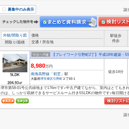
募集中のみ表示
該
外観
/
間取り図
価格
駅徒歩
停歩
交通 / 所在地
間取り/面積
【プレイワーク引野町2丁】平成18年建築・5S
中古一戸建
8,980
万円
徒歩14分
南海高野線
「
初芝
」駅
5LDK
大阪府
堺市東区
引野町
２丁93-1
204.93㎡
堺市第58-01号公共緑地まで176mです♪中古戸建てながら、室内はとても
のは、しっかり収納できるサービスルーム付き5SLDKの物件です♪毎日開けるの
該