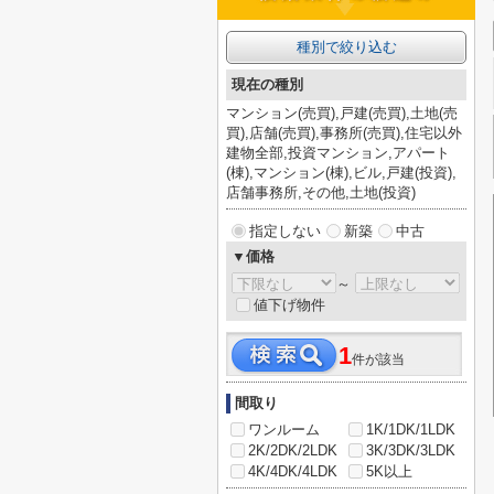
種別で絞り込む
現在の種別
マンション(売買),戸建(売買),土地(売
買),店舗(売買),事務所(売買),住宅以外
建物全部,投資マンション,アパート
(棟),マンション(棟),ビル,戸建(投資),
店舗事務所,その他,土地(投資)
指定しない
新築
中古
▼価格
～
値下げ物件
1
件が該当
間取り
ワンルーム
1K/1DK/1LDK
2K/2DK/2LDK
3K/3DK/3LDK
4K/4DK/4LDK
5K以上