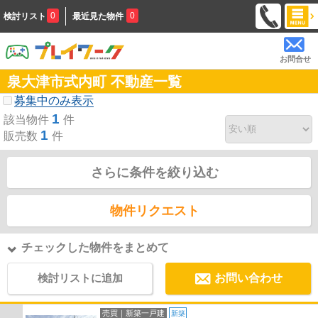
0
0
検討リスト
最近見た物件
お問合せ
泉大津市式内町 不動産一覧
募集中のみ表示
1
該当物件
件
1
販売数
件
さらに条件を絞り込む
物件リクエスト
チェックした物件をまとめて
検討リストに追加
お問い合わせ
売買｜新築一戸建
新築