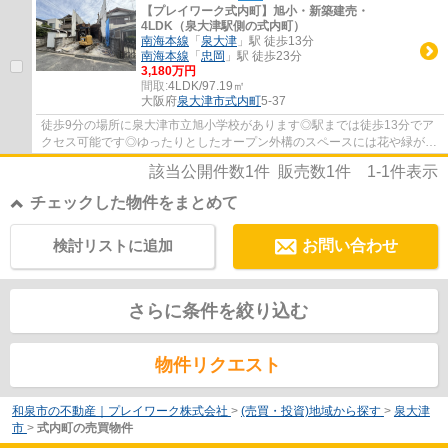
【プレイワーク式内町】旭小・新築建売・
4LDK（泉大津駅側の式内町）
南海本線
「
泉大津
」駅 徒歩13分
南海本線
「
忠岡
」駅 徒歩23分
3,180万円
間取:
4LDK/97.19㎡
大阪府
泉大津市
式内町
5-37
徒歩9分の場所に泉大津市立旭小学校があります◎駅までは徒歩13分でア
クセス可能です◎ゆったりとしたオープン外構のスペースには花や緑が溢
れています◎南西側道路に接している為、日当...
該当公開件数
1
件 販売数
1
件
1-1
件表示
チェックした物件をまとめて
検討リストに追加
お問い合わせ
さらに条件を絞り込む
物件リクエスト
和泉市の不動産｜プレイワーク株式会社
>
(売買・投資)地域から探す
>
泉大津
市
>
式内町の売買物件