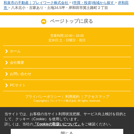
和泉市の不動産｜プレイワーク株式会社
>
(売買・投資)地域から探す
>
岸和田
市
>
八木北小・古家あり・土地34.5坪・岸和田市箕土路町２丁目
ページトップに戻る
営業時間:10:00～18:00
定休日:土・日曜日・祝日
ホーム
会社概要
お問い合わせ
PCサイト
プライバシーポリシー
利用規約
｜アクセスマップ
｜
Copyright(c) プレイワーク株式会社 All rights reserved.
当サイトでは、お客様の当サイト利用状況把握、サービス向上検討を目的と
して、クッキー（Cookie）を使用しています。
詳しくは、当社の
「Cookieの取扱いについて」
をご確認ください。
閉じる