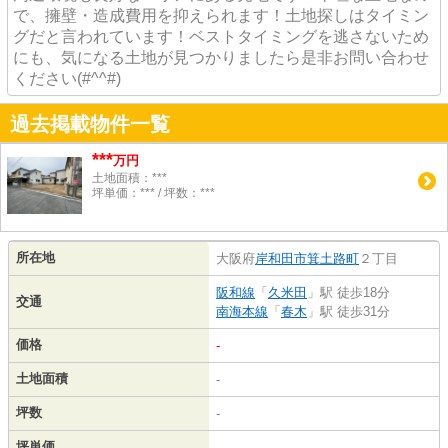
で、擁壁・造成費用を抑えられます！土地探しはタイミン
グだと言われています！ベストタイミングを逃さないため
にも、気になる土地が見つかりましたら是非お問い合わせ
ください(#^^#)
過去掲載物件一覧
***
万円
土地面積：***
坪単価：*** / 坪数：***
所在地
大阪府
岸和田市
箕土路町
２丁目
阪和線
「
久米田
」駅 徒歩18分
交通
南海本線
「
春木
」駅 徒歩31分
価格
-
土地面積
-
坪数
-
坪単価
-