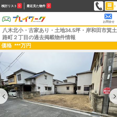
0
0
検討リスト
最近見た物件
お問合せ
八木北小・古家あり・土地34.5坪・岸和田市箕土
路町２丁目の過去掲載物件情報
価格
***
万円