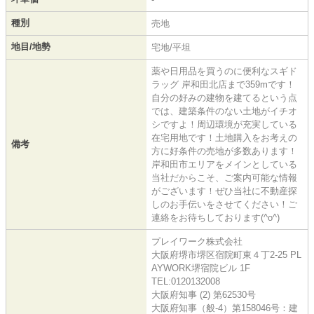
種別
売地
地目/地勢
宅地/平坦
薬や日用品を買うのに便利なスギド
ラッグ 岸和田北店まで359mです！
自分の好みの建物を建てるという点
では、建築条件のない土地がイチオ
シですよ！周辺環境が充実している
在宅用地です！土地購入をお考えの
備考
方に好条件の売地が多数あります！
岸和田市エリアをメインとしている
当社だからこそ、ご案内可能な情報
がございます！ぜひ当社に不動産探
しのお手伝いをさせてください！ご
連絡をお待ちしております(^o^)
プレイワーク株式会社
大阪府堺市堺区宿院町東４丁2-25 PL
AYWORK堺宿院ビル 1F
TEL:0120132008
大阪府知事 (2) 第62530号
大阪府知事（般-4）第158046号：建