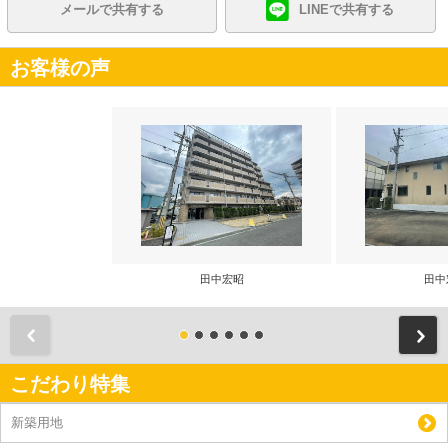
メールで共有する
LINEで共有する
お客様の声
田中宏昭
田中
前
こだわり特集
新築用地