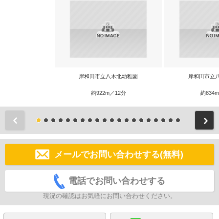
岸和田市立八木北幼稚園
岸和田市立
約922m／12分
約834
前
メールでお問い合わせする(無料)
電話でお問い合わせする
現況の確認はお気軽にお問い合わせください。