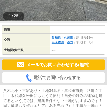
1 / 28
価格
-
阪和線
「
久米田
」駅 徒歩18分
交通
南海本線
「
春木
」駅 徒歩31分
土地面積(坪数)
-(-)
メールでお問い合わせする(無料)
電話でお問い合わせする
八木北小・古家あり・土地34.5坪・岸和田市箕土路町２丁
目：阪和線久米田にも近くて便利！自分の好みの建物を建
てるという点では、建築条件のない土地がおすすめです！
周辺環境も良好なエリアにある売地です！平坦な土地なの