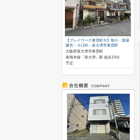
【プレイワーク東雲町Ⅲ】旭小・新築
建売・４LDK・泉大津市東雲町
大阪府泉大津市東雲町
南海本線「泉大津」駅 徒歩10分
予定