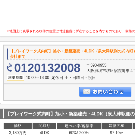
※地図上に表示される物件の位置は付近住所に所在することを表すものであり、実際
【プレイワーク式内町】旭小・新築建売・4LDK（泉大津駅側の式内町
会社まで
0120132008
〒590-0955
大阪府堺市堺区宿院町東４丁2-
10:00～18:00 定休日:土・日曜日・祝日
【プレイワーク式内町】旭小・新築建売・4LDK（泉大津駅側
価格
間取り
建物面積
建ぺい率/容積率
3,180万円
4LDK
60%/ 200%
97.19㎡