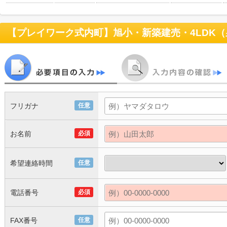
フリガナ
任意
お名前
必須
希望連絡時間
任意
電話番号
必須
FAX番号
任意