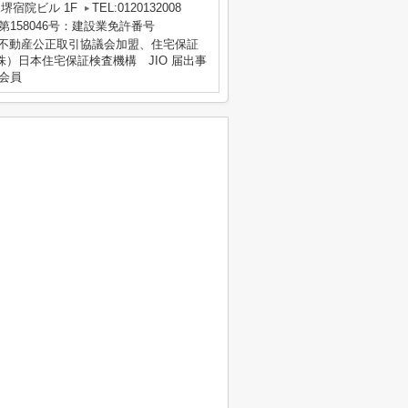
K堺宿院ビル 1F
TEL:0120132008
）第158046号：建設業免許番号
地区不動産公正取引協議会加盟、住宅保証
）日本住宅保証検査機構 JIO 届出事
会員