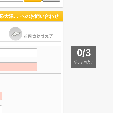
【プレイワーク式内町】旭小・新築建売・4LDK（泉大津駅側の式内町）
へのお問い合わせ
0
/
3
必須項目完了