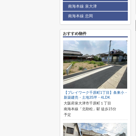
南海本線 泉大津
南海本線 忠岡
おすすめ物件
【プレイワーク千原町1丁目】条東小・
新築建売・土地35坪・4LDK
大阪府泉大津市千原町１丁目
南海本線「北助松」駅 徒歩15分
予定