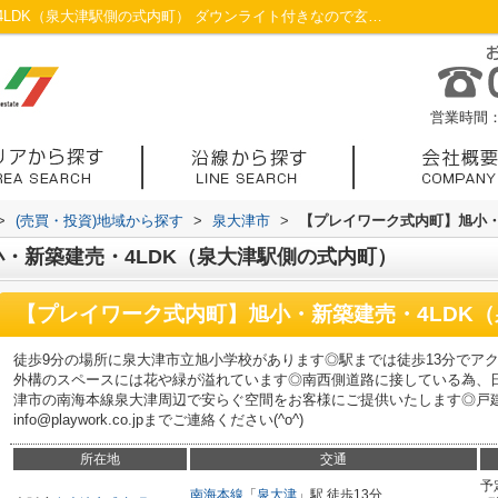
【プレイワーク式内町】旭小・新築建売・4LDK（泉大津駅側の式内町） ダウンライト付きなので玄関まで...／和泉市の不動産／プレイワーク株式会社
営業時間：1
>
(売買・投資)地域から探す
>
泉大津市
>
【プレイワーク式内町】旭小・
・新築建売・4LDK（泉大津駅側の式内町）
【プレイワーク式内町】旭小・新築建売・4LDK
徒歩9分の場所に泉大津市立旭小学校があります◎駅までは徒歩13分でア
外構のスペースには花や緑が溢れています◎南西側道路に接している為、
津市の南海本線泉大津周辺で安らぐ空間をお客様にご提供いたします◎戸建ての
info@playwork.co.jpまでご連絡ください(^o^)
所在地
交通
予
南海本線
「
泉大津
」駅 徒歩13分