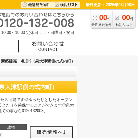
最終更新：2026年08月06日
00
00
件
件
最近見た物件
検討リスト
0:00～18:00
定休日：土・日曜日・祝日
新築建売・4LDK（泉大津駅側の式内町）
（泉大津駅側の式内町）
クセス可能です◎ゆったりとしたオープン
日当たりを確保することができます◎泉大
事なら0120132008、
建物
販売情報へ
定