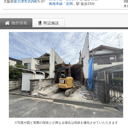
大阪府
泉大津市
式内町
5-37
3
南海本線
「
忠岡
」駅 徒歩23分
木
物件情報
周辺施設
※写真や図と実際の現状とが異なる場合は現状を優先させていただきます