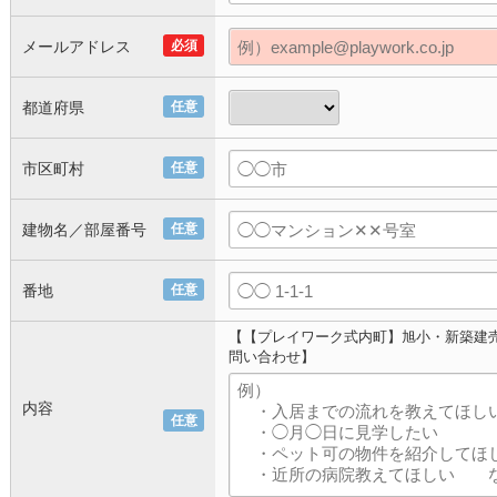
メールアドレス
必須
都道府県
任意
市区町村
任意
建物名／部屋番号
任意
番地
任意
【【プレイワーク式内町】旭小・新築建売
問い合わせ】
内容
任意