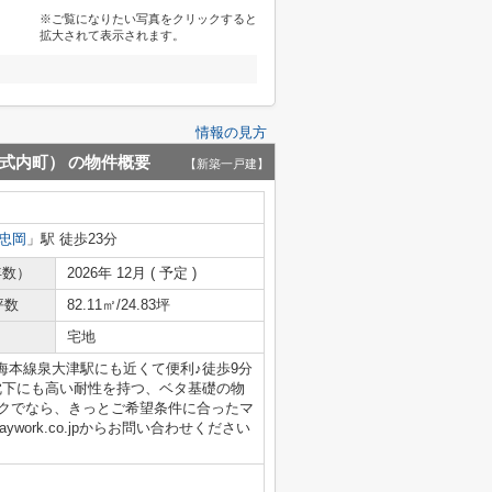
※ご覧になりたい写真をクリックすると
拡大されて表示されます。
情報の見方
の式内町）
の物件概要
【新築一戸建】
忠岡
」駅 徒歩23分
年数）
2026年 12月 ( 予定 )
坪数
82.11㎡/24.83坪
宅地
海本線泉大津駅にも近くて便利♪徒歩9分
沈下にも高い耐性を持つ、ベタ基礎の物
ークでなら、きっとご希望条件に合ったマ
laywork.co.jpからお問い合わせください