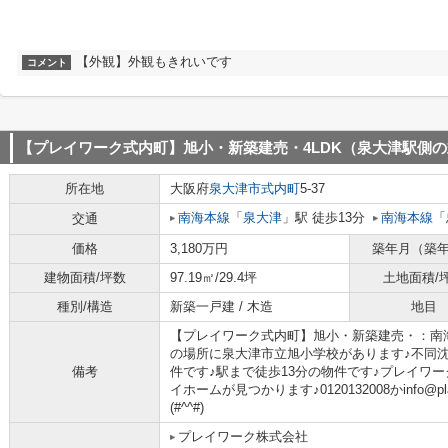
【外観】外観もきれいです
コメント
【プレイワーク式内町】旭小・新築建売・4LDK（泉大津駅側
所在地
大阪府
泉大津市
式内町
5-37
南海本線
「
泉大津
」駅 徒歩13分
南海本線
「
交通
価格
3,180万円
築年月（築
建物面積/坪数
97.19㎡/29.4坪
土地面積/
種別/構造
新築一戸建 / 木造
地目
【プレイワーク式内町】旭小・新築建売・：南
の場所に泉大津市立旭小学校があります♪不同
備考
件です♪駅まで徒歩13分の物件です♪プレイワ
イホームが見つかります♪0120132008かinfo@p
(#^^#)
プレイワーク株式会社