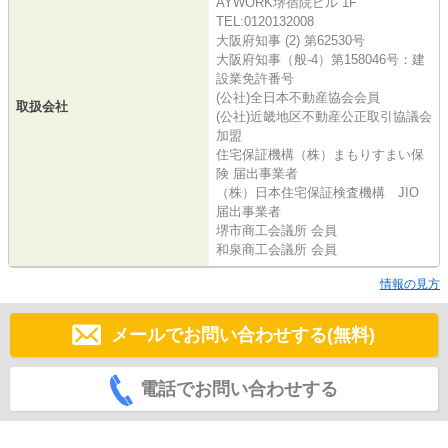
AYWORK堺宿院ビル 1F
TEL:0120132008
大阪府知事 (2) 第62530号
大阪府知事（般-4）第158046号：建
設業免許番号
(公社)全日本不動産協会会員
取扱会社
(公社)近畿地区不動産公正取引協議会
加盟
住宅保証機構（株）まもりすまい保
険 届出事業者
（株）日本住宅保証検査機構 JIO
届出事業者
堺市商工会議所 会員
和泉商工会議所 会員
情報の見方
メールでお問い合わせする(無料)
電話でお問い合わせする