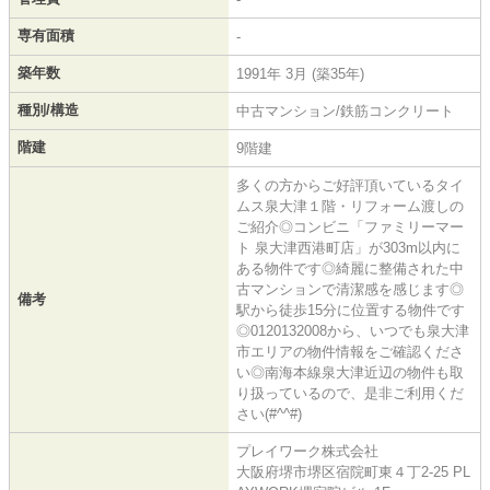
専有面積
-
築年数
1991年 3月 (築35年)
種別/構造
中古マンション/鉄筋コンクリート
階建
9階建
多くの方からご好評頂いているタイ
ムス泉大津１階・リフォーム渡しの
ご紹介◎コンビニ「ファミリーマー
ト 泉大津西港町店」が303m以内に
ある物件です◎綺麗に整備された中
古マンションで清潔感を感じます◎
備考
駅から徒歩15分に位置する物件です
◎0120132008から、いつでも泉大津
市エリアの物件情報をご確認くださ
い◎南海本線泉大津近辺の物件も取
り扱っているので、是非ご利用くだ
さい(#^^#)
プレイワーク株式会社
大阪府堺市堺区宿院町東４丁2-25 PL