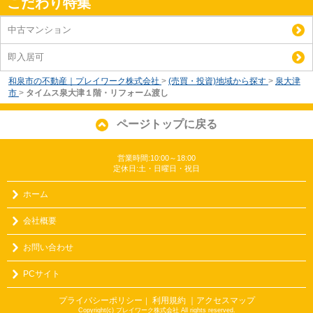
こだわり特集
中古マンション
即入居可
和泉市の不動産｜プレイワーク株式会社
>
(売買・投資)地域から探す
>
泉大津
市
>
タイムス泉大津１階・リフォーム渡し
ページトップに戻る
営業時間:10:00～18:00
定休日:土・日曜日・祝日
ホーム
会社概要
お問い合わせ
PCサイト
プライバシーポリシー
利用規約
｜アクセスマップ
｜
Copyright(c) プレイワーク株式会社 All rights reserved.