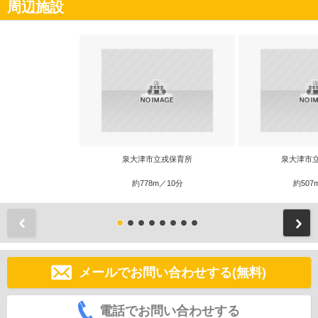
周辺施設
泉大津市立戎保育所
泉大津市
約778m／10分
約507
前
メールでお問い合わせする(無料)
電話でお問い合わせする