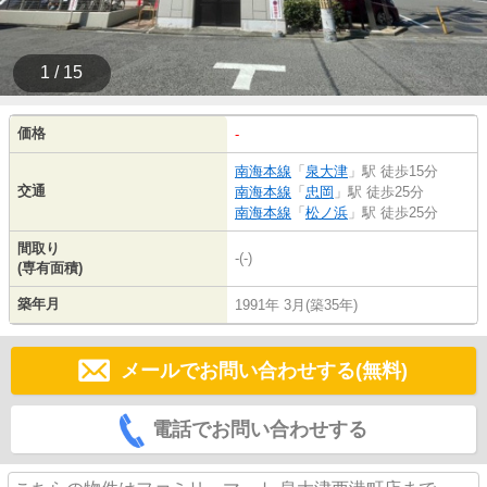
1 / 15
価格
-
南海本線
「
泉大津
」駅 徒歩15分
交通
南海本線
「
忠岡
」駅 徒歩25分
南海本線
「
松ノ浜
」駅 徒歩25分
間取り
-(-)
(専有面積)
築年月
1991年 3月(築35年)
メールでお問い合わせする(無料)
電話でお問い合わせする