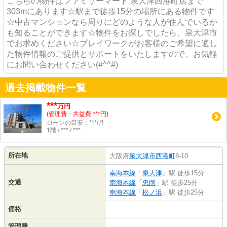
こちらの物件はファミリーマート 泉大津西港町店まで
303mにあります☆駅まで徒歩15分の場所にある物件です
☆中古マンションなら周りにどのような人が住んでいるか
も知ることができます☆物件をお探しでしたら、泉大津市
でお求めください☆プレイワークがお客様のご希望に適し
た物件情報のご提供とサポートをいたしますので、お気軽
にお問い合わせください(#^^#)
過去掲載物件一覧
***
万円
(管理費・共益費 ***円)
ローンの目安：***/月
1階 / *** / ***
所在地
大阪府
泉大津市
西港町
8-10
南海本線
「
泉大津
」駅 徒歩15分
交通
南海本線
「
忠岡
」駅 徒歩25分
南海本線
「
松ノ浜
」駅 徒歩25分
価格
-
管理費
-