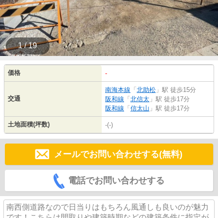
1 / 19
価格
-
南海本線
「
北助松
」駅 徒歩15分
交通
阪和線
「
北信太
」駅 徒歩17分
阪和線
「
信太山
」駅 徒歩17分
土地面積(坪数)
-(-)
メールでお問い合わせする(無料)
電話でお問い合わせする
南西側道路なので日当りはもちろん風通しも良いのが魅力
です！こちらは間取りや建築時期などの建築条件に指定が