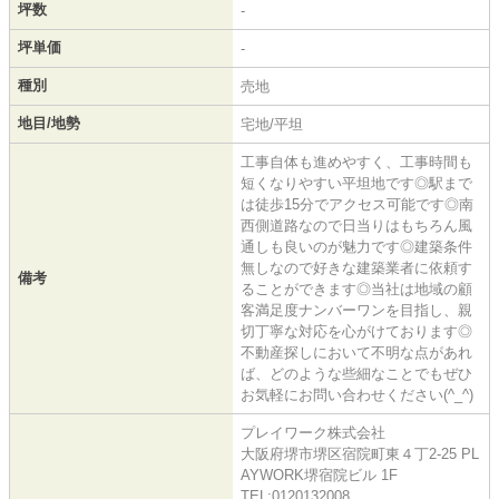
坪数
-
坪単価
-
種別
売地
地目/地勢
宅地/平坦
工事自体も進めやすく、工事時間も
短くなりやすい平坦地です◎駅まで
は徒歩15分でアクセス可能です◎南
西側道路なので日当りはもちろん風
通しも良いのが魅力です◎建築条件
無しなので好きな建築業者に依頼す
備考
ることができます◎当社は地域の顧
客満足度ナンバーワンを目指し、親
切丁寧な対応を心がけております◎
不動産探しにおいて不明な点があれ
ば、どのような些細なことでもぜひ
お気軽にお問い合わせください(^_^)
プレイワーク株式会社
大阪府堺市堺区宿院町東４丁2-25 PL
AYWORK堺宿院ビル 1F
TEL:0120132008