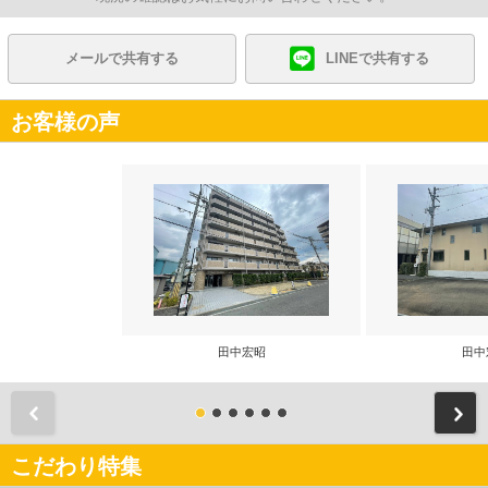
メールで共有する
LINEで共有する
お客様の声
田中宏昭
田中
前
こだわり特集