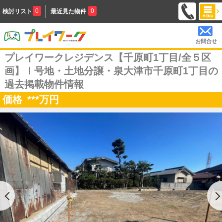
0
0
検討リスト
最近見た物件
お問合せ
プレイワークレジデンス【千原町1丁目/全５区
画】Ⅰ号地・土地分譲・泉大津市千原町1丁目の
過去掲載物件情報
価格
***
万円