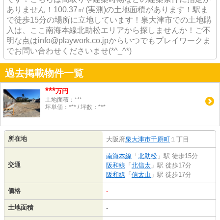
ありません！100.37㎡(実測)の土地面積があります！駅ま
で徒歩15分の場所に立地しています！泉大津市での土地購
入は、ここ南海本線北助松エリアから探しませんか！ご不
明な点はinfo@playwork.co.jpからいつでもプレイワークま
でお問い合わせくださいませ(*^_^*)
過去掲載物件一覧
***
万円
土地面積：***
坪単価：*** / 坪数：***
所在地
大阪府
泉大津市
千原町
１丁目
南海本線
「
北助松
」駅 徒歩15分
交通
阪和線
「
北信太
」駅 徒歩17分
阪和線
「
信太山
」駅 徒歩17分
価格
-
土地面積
-