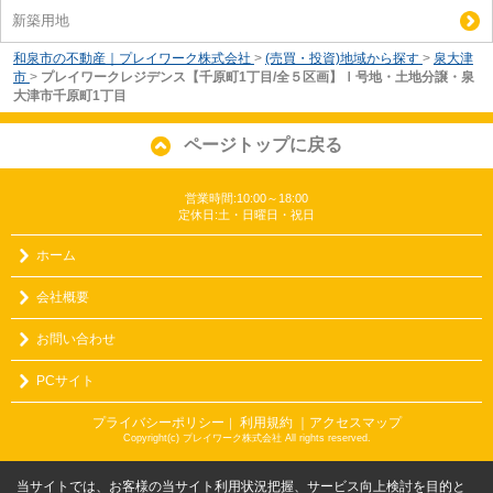
新築用地
和泉市の不動産｜プレイワーク株式会社
>
(売買・投資)地域から探す
>
泉大津
市
>
プレイワークレジデンス【千原町1丁目/全５区画】Ⅰ号地・土地分譲・泉
大津市千原町1丁目
ページトップに戻る
営業時間:10:00～18:00
定休日:土・日曜日・祝日
ホーム
会社概要
お問い合わせ
PCサイト
プライバシーポリシー
利用規約
｜アクセスマップ
｜
Copyright(c) プレイワーク株式会社 All rights reserved.
当サイトでは、お客様の当サイト利用状況把握、サービス向上検討を目的と