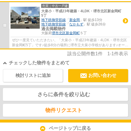
売買｜中古一戸建
大泉小・平成23年建築・4LDK・堺市北区新金岡町
5丁
地下鉄御堂筋線
「
新金岡
」駅 徒歩13分
地下鉄御堂筋線
「
なかもず
」駅 徒歩26分
過去掲載物件
大阪府
堺市北区
新金岡町
５丁
ぜひ一度見ていただきたい、「大泉小・平成23年建築・4LDK・堺市北区
新金岡町5丁」です♪徒歩8分の場所に堺市立大泉小学校があります♪オープ
ン外構の物件となっており、開放感のある外...
該当公開件数
1
件
1-1
件表示
チェックした物件をまとめて
検討リストに追加
お問い合わせ
さらに条件を絞り込む
物件リクエスト
ページトップに戻る