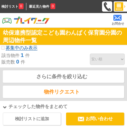
0
0
検討リスト
最近見た物件
お問合せ
幼保連携型認定こども園わんぱく保育園分園の
周辺物件一覧
募集中のみ表示
1
該当物件
件
0
販売数
件
さらに条件を絞り込む
物件リクエスト
チェックした物件をまとめて
検討リストに追加
お問い合わせ