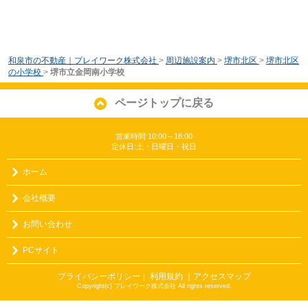
和泉市の不動産｜プレイワーク株式会社
>
周辺施設案内
>
堺市北区
>
堺市北区
の小学校
>
堺市立金岡南小学校
ページトップに戻る
営業時間:10:00～18:00
定休日:土・日曜日・祝日
ホーム
会社概要
お問い合わせ
PCサイト
プライバシーポリシー
利用規約
｜アクセスマップ
｜
Copyright(c) プレイワーク株式会社 All rights reserved.