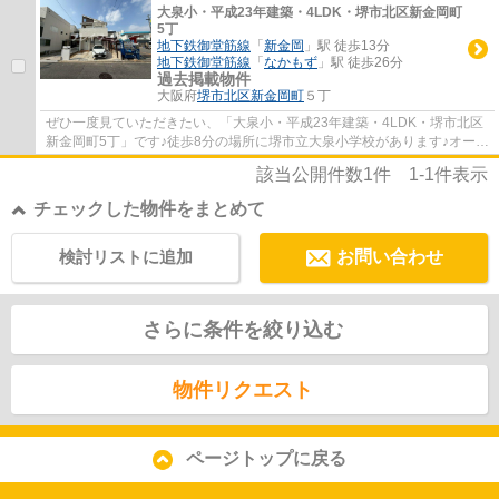
大泉小・平成23年建築・4LDK・堺市北区新金岡町
5丁
地下鉄御堂筋線
「
新金岡
」駅 徒歩13分
地下鉄御堂筋線
「
なかもず
」駅 徒歩26分
過去掲載物件
大阪府
堺市北区
新金岡町
５丁
ぜひ一度見ていただきたい、「大泉小・平成23年建築・4LDK・堺市北区
新金岡町5丁」です♪徒歩8分の場所に堺市立大泉小学校があります♪オープ
ン外構の物件となっており、開放感のある外...
該当公開件数
1
件
1-1
件表示
チェックした物件をまとめて
検討リストに追加
お問い合わせ
さらに条件を絞り込む
物件リクエスト
ページトップに戻る