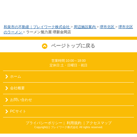
和泉市の不動産｜プレイワーク株式会社
>
周辺施設案内
>
堺市北区
>
堺市北区
のラーメン
>
ラーメン魁力屋 堺新金岡店
ページトップに戻る
営業時間:10:00～18:00
定休日:土・日曜日・祝日
ホーム
会社概要
お問い合わせ
PCサイト
プライバシーポリシー
利用規約
｜アクセスマップ
｜
Copyright(c) プレイワーク株式会社 All rights reserved.