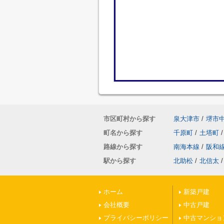
市区町村から探す
泉大津市
/
堺市
町名から探す
千原町
/
土塔町
/
路線から探す
南海本線
/
阪和
駅から探す
北助松
/
北信太
/
ホーム
新築戸建
会社概要
中古戸建
プライバシーポリシー
中古マンショ