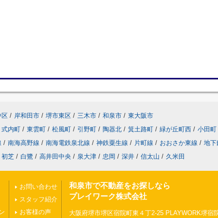
中区
/
岸和田市
/
堺市東区
/
三木市
/
和泉市
/
東大阪市
式内町
/
東雲町
/
松風町
/
引野町
/
陶器北
/
箕土路町
/
緑が丘町西
/
小田町
線
/
南海高野線
/
南海電鉄泉北線
/
神鉄粟生線
/
片町線
/
おおさか東線
/
地下
初芝
/
白鷺
/
高井田中央
/
泉大津
/
忠岡
/
深井
/
信太山
/
久米田
和泉市で不動産をお探しなら
お問い合わせ
プレイワーク株式会社
スタッフ紹介
ン
お客様の声
大阪府堺市堺区宿院町東４丁2-25 PLAYWORK堺宿院