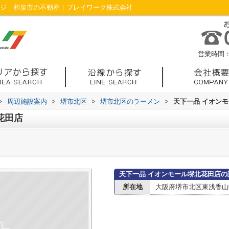
ージ｜和泉市の不動産｜プレイワーク株式会社
営業時間：1
>
周辺施設案内
>
堺市北区
>
堺市北区のラーメン
>
天下一品 イオン
花田店
天下一品 イオンモール堺北花田店の
所在地
大阪府堺市北区東浅香山町