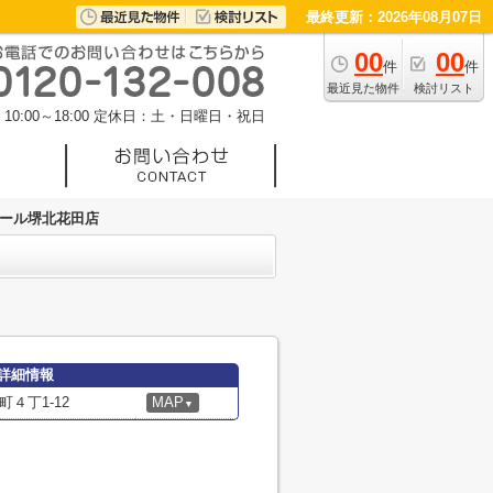
最終更新：2026年08月07日
00
00
件
件
最近見た物件
検討リスト
0:00～18:00
定休日：土・日曜日・祝日
モール堺北花田店
詳細情報
４丁1-12
MAP
▼