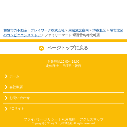
和泉市の不動産｜プレイワーク株式会社
>
周辺施設案内
>
堺市北区
>
堺市北区
のコンビニエンスストア
>
ファミリーマート 堺百舌鳥梅北町店
ページトップに戻る
営業時間:10:00～18:00
定休日:土・日曜日・祝日
ホーム
会社概要
お問い合わせ
PCサイト
プライバシーポリシー
利用規約
｜アクセスマップ
｜
Copyright(c) プレイワーク株式会社 All rights reserved.