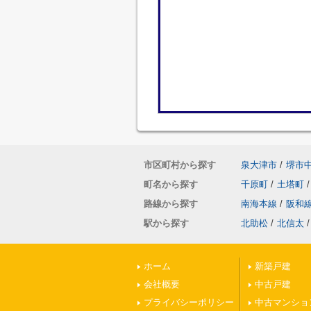
市区町村から探す
泉大津市
/
堺市
町名から探す
千原町
/
土塔町
/
路線から探す
南海本線
/
阪和
駅から探す
北助松
/
北信太
/
ホーム
新築戸建
会社概要
中古戸建
プライバシーポリシー
中古マンショ