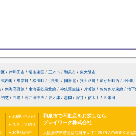
中区
/
岸和田市
/
堺市東区
/
三木市
/
和泉市
/
東大阪市
式内町
/
東雲町
/
松風町
/
引野町
/
陶器北
/
箕土路町
/
緑が丘町西
/
小田町
線
/
南海高野線
/
南海電鉄泉北線
/
神鉄粟生線
/
片町線
/
おおさか東線
/
地下
初芝
/
白鷺
/
高井田中央
/
泉大津
/
忠岡
/
深井
/
信太山
/
久米田
和泉市で不動産をお探しなら
お問い合わせ
プレイワーク株式会社
スタッフ紹介
ン
お客様の声
大阪府堺市堺区宿院町東４丁2-25 PLAYWORK堺宿院