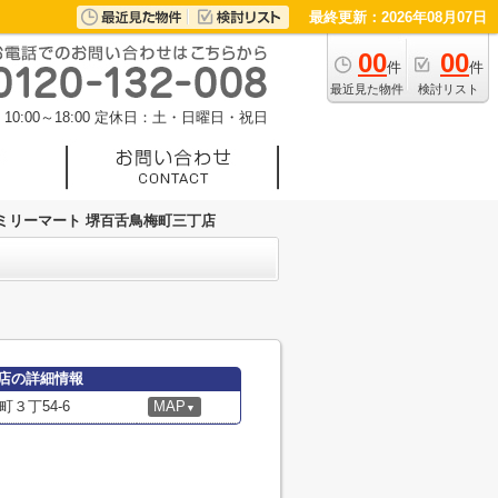
最終更新：2026年08月07日
00
00
件
件
最近見た物件
検討リスト
0:00～18:00
定休日：土・日曜日・祝日
ミリーマート 堺百舌鳥梅町三丁店
店の詳細情報
３丁54-6
MAP
▼