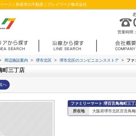
報ページ｜和泉市の不動産｜プレイワーク株式会社
営業時間：1
>
周辺施設案内
>
堺市北区
>
堺市北区のコンビニエンスストア
>
ファ
梅町三丁店
覧へ
ファミリーマート 堺百舌鳥梅町三丁
所在地
大阪府堺市北区百舌鳥梅町