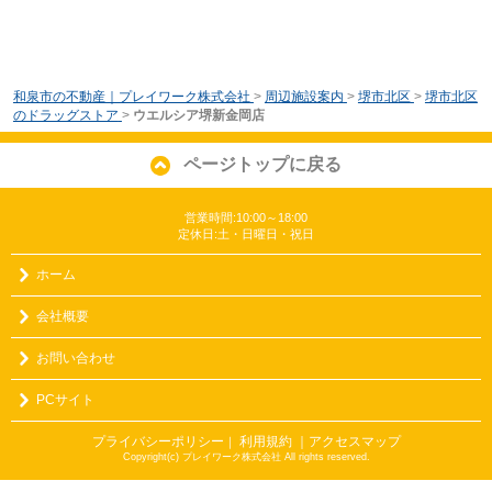
和泉市の不動産｜プレイワーク株式会社
>
周辺施設案内
>
堺市北区
>
堺市北区
のドラッグストア
>
ウエルシア堺新金岡店
ページトップに戻る
営業時間:10:00～18:00
定休日:土・日曜日・祝日
ホーム
会社概要
お問い合わせ
PCサイト
プライバシーポリシー
利用規約
｜アクセスマップ
｜
Copyright(c) プレイワーク株式会社 All rights reserved.