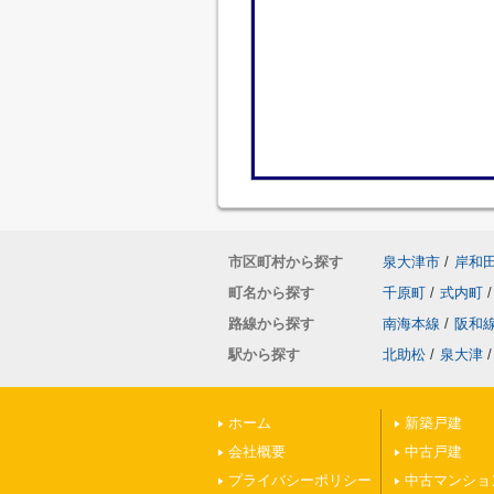
市区町村から探す
泉大津市
/
岸和
町名から探す
千原町
/
式内町
/
路線から探す
南海本線
/
阪和
駅から探す
北助松
/
泉大津
/
ホーム
新築戸建
会社概要
中古戸建
プライバシーポリシー
中古マンショ