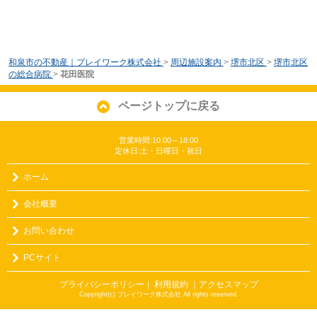
和泉市の不動産｜プレイワーク株式会社
>
周辺施設案内
>
堺市北区
>
堺市北区
の総合病院
>
花田医院
ページトップに戻る
営業時間:10:00～18:00
定休日:土・日曜日・祝日
ホーム
会社概要
お問い合わせ
PCサイト
プライバシーポリシー
利用規約
｜アクセスマップ
｜
Copyright(c) プレイワーク株式会社 All rights reserved.