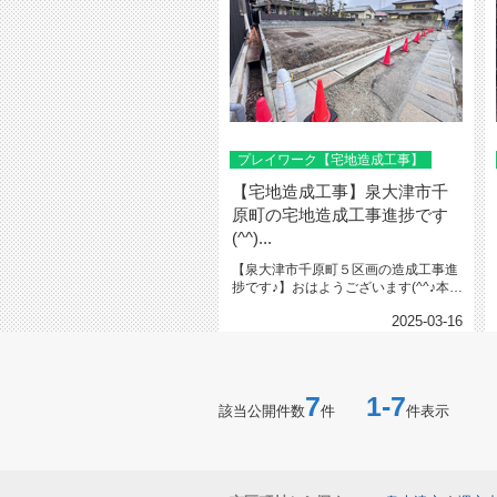
プレイワーク【宅地造成工事】
【宅地造成工事】泉大津市千
原町の宅地造成工事進捗です
(^^)...
【泉大津市千原町５区画の造成工事進
捗です♪】おはようございます(^^♪本日
は、泉大津市千原町５区画の...
2025-03-16
7
1-7
該当公開件数
件
件表示