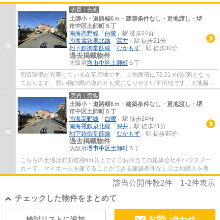
売買｜売地
土師小・道路幅6ｍ・建築条件なし・更地渡し・堺
市中区土師町５丁
南海高野線
「
白鷺
」駅 徒歩24分
南海電鉄泉北線
「
深井
」駅 徒歩21分
地下鉄御堂筋線
「
なかもず
」駅 徒歩30分
過去掲載物件
大阪府
堺市中区
土師町
５丁
周辺環境が充実している在宅用地です。土地面積は72.21㎡(公簿)となっ
ております。買い物の際の道のりも楽になりやすい平坦地です。土地購入
をお考えの方、コチラの売地は環境も良くて...
売買｜売地
土師小・道路幅6ｍ・建築条件なし・更地渡し・堺
市中区土師町５丁
南海高野線
「
白鷺
」駅 徒歩24分
南海電鉄泉北線
「
深井
」駅 徒歩21分
地下鉄御堂筋線
「
なかもず
」駅 徒歩30分
過去掲載物件
大阪府
堺市中区
土師町
５丁
こちらの土地は前面道路6m以上です◎お目当ての建築会社やハウスメー
カーで、マイホームを建てることができる建築条件なし◎土地購入を考え
ている方、一度チェックして頂きたいのがこち...
該当公開件数
2
件
1-2
件表示
チェックした物件をまとめて
検討リストに追加
お問い合わせ