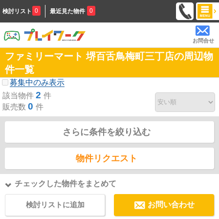
0
0
検討リスト
最近見た物件
お問合せ
ファミリーマート 堺百舌鳥梅町三丁店の周辺物
件一覧
募集中のみ表示
2
該当物件
件
0
販売数
件
さらに条件を絞り込む
物件リクエスト
チェックした物件をまとめて
検討リストに追加
お問い合わせ