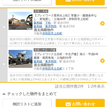
売買｜売地
【プレイワーク星和台上松】常盤小・建築条件な
し・更地渡し・土地48坪・岸和田市上松町
阪和線
「
下松
」駅 徒歩19分
阪和線
「
東岸和田
」駅 徒歩23分
過去掲載物件
大阪府
岸和田市
上松町
徒歩16分の場所に岸和田市立常盤小学校があります♪土地面積は159.47㎡
(公簿)です♪前面道路6m以上は確保しているので車の出し入れもラクラク
です♪コチラの土地は売地となっており、土地...
売買｜中古一戸建
【プレイワーク土生町・中古戸建】旭小・平成6年
建築・南西角地・土地約50坪
阪和線
「
東岸和田
」駅 徒歩15分
過去掲載物件
大阪府
岸和田市
土生町
１２丁目
徒歩10分の場所に岸和田市立旭小学校があります♪建築の際に重要になる
土地との接道幅は15m以上あります♪この建物は間口が10m以上です♪ベタ
基礎の物件は湿気や害虫にも強く、快適な環境...
該当公開件数
2
件
1-2
件表示
チェックした物件をまとめて
検討リストに追加
お問い合わせ