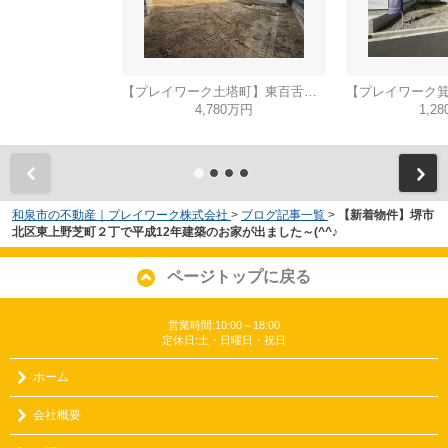
【プレイワーク土塔町】東百舌鳥小・新築建売・平屋建て・土地90坪
4,780万円
1,2
和泉市の不動産｜プレイワーク株式会社
>
ブログ記事一覧
>
【新着物件】堺市
北区東上野芝町２丁で平成12年建築のお家が出ました～(^^♪
ページトップに戻る
営業時間:10:00～18:00
定休日:土・日曜日・祝日
ホーム
会社概要