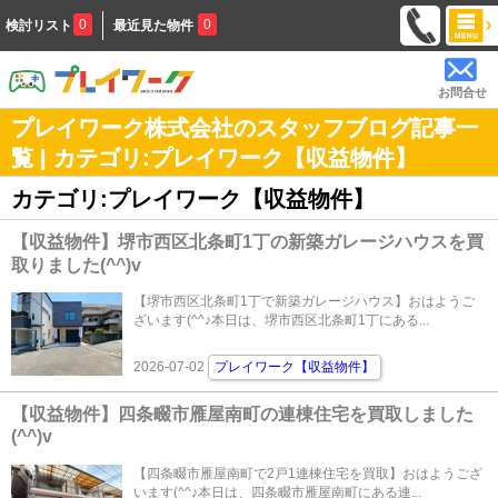
0
0
検討リスト
最近見た物件
お問合せ
プレイワーク株式会社のスタッフブログ記事一
覧 | カテゴリ:プレイワーク【収益物件】
カテゴリ:プレイワーク【収益物件】
【収益物件】堺市西区北条町1丁の新築ガレージハウスを買
取りました(^^)v
【堺市西区北条町1丁で新築ガレージハウス】おはようご
ざいます(^^♪本日は、堺市西区北条町1丁にある...
2026-07-02
プレイワーク【収益物件】
【収益物件】四条畷市雁屋南町の連棟住宅を買取しました
(^^)v
【四条畷市雁屋南町で2戸1連棟住宅を買取】おはようござ
います(^^♪本日は、四条畷市雁屋南町にある連...