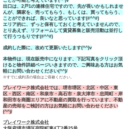
ことが可能と考えています(^^)v
出口は、2戸1の連棟住宅ですので、先が長いかもしれませ
んが、隣家を、売ってもらう、もしくは、買ってもらう、
ことができれば、良いなと思っています(#^^#)
エリア的に、ずっと保有しておくと考えていませんので、
とりあえず、リフォームして賃貸募集と販売活動は並行し
て行うつもりです(#^^#)
成約した際に、改めて更新いたします(^^)v
本物件は、現在販売中になります、下記写真をクリック頂
けると物件詳細ページいきますので、ご興味ある方はお気
軽にお問い合わせください(^^)/
※すでに成約済の場合はご容赦ください。
プレイワーク株式会社では、堺市堺区・北区・中区・東
区・西区・南区・和泉市・高石市・泉大津市・忠岡町・岸
和田市を商圏エリアに不動産の買取を行っています、不動
産の売却をご検討の方はお気軽にお問い合わせください
(^^)/
プレイワーク株式会社
大阪府堺市堺区宿院町東4丁2番25号