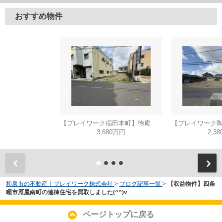
おすすめ物件
【プレイワーク稲田本町】徳庵駅まで歩6分・土地53坪・前道6ｍ・更地渡し
3,680万円
2,3
和泉市の不動産｜プレイワーク株式会社
>
ブログ記事一覧
>
【収益物件】四条
畷市雁屋南町の連棟住宅を買取しました(^^)v
ページトップに戻る