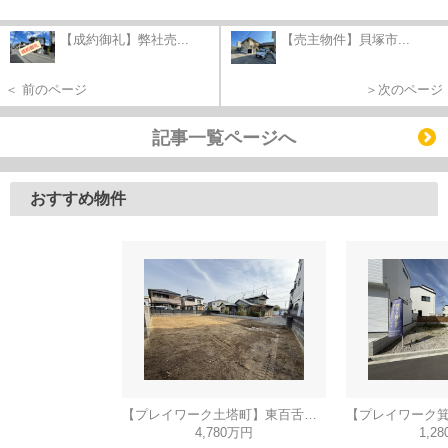
【成約御礼】弊社売...
【売主物件】貝塚市...
＜ 前のページ
＞次のページ
記事一覧ページへ
おすすめ物件
【プレイワーク土塔町】東百舌鳥小・新築建売・平屋建て・土地90坪
4,780万円
1,2