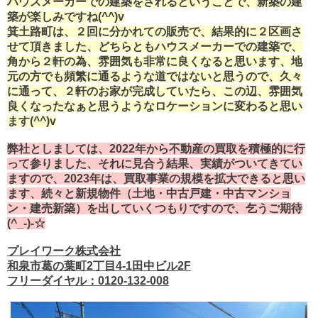
ハウスメーカーでの建築をされるということで、新築の建
築が楽しみですね(^^)v
箕土路町は、２回に分かれての販売で、結果的に２区画さ
せて頂きました、どちらともハウスメーカーでの建築で、
角から２軒の為、雰囲気も非常に良くなると思います、地
元の方でも頻繁に通るような道ではないと思うので、久々
に通って、２軒のお家が完成していたら、この辺、雰囲気
良くなったなぁと思うようなロケーションに変わると思い
ます(^^)v
弊社としましては、2022年から不動産の買取を積極的に行
って参りました、それに見合う結果、実績がついてきてい
ますので、2023年は、買取事業の規模を拡大できると思い
ます、続々と新規物件（土地・中古戸建・中古マンショ
ン・建売新築）を出していくつもりですので、乞うご期待
(^_-)-☆
プレイワーク株式会社
和泉市葛の葉町2丁目4-1田中ビル2F
フリーダイヤル：0120-132-008