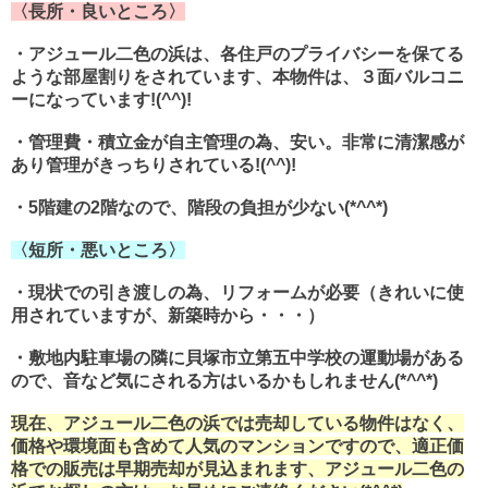
〈長所・良いところ〉
・アジュール二色の浜は、各住戸のプライバシーを保てる
ような部屋割りをされています、本物件は、３面バルコニ
ーになっています!(^^)!
・管理費・積立金が自主管理の為、安い。非常に清潔感が
あり管理がきっちりされている!(^^)!
・5階建の2階なので、階段の負担が少ない(*^^*)
〈短所・悪いところ〉
・現状での引き渡しの為、リフォームが必要（きれいに使
用されていますが、新築時から・・・）
・敷地内駐車場の隣に貝塚市立第五中学校の運動場がある
ので、音など気にされる方はいるかもしれません(*^^*)
現在、アジュール二色の浜では売却している物件はなく、
価格や環境面も含めて人気のマンションですので、適正価
格での販売は早期売却が見込まれます、アジュール二色の