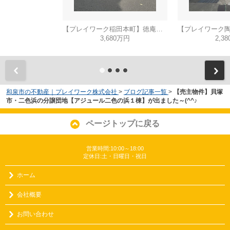
【プレイワーク稲田本町】徳庵駅まで歩6分・土地53坪・前道6ｍ・更地渡し
3,680万円
2,3
和泉市の不動産｜プレイワーク株式会社
>
ブログ記事一覧
>
【売主物件】貝塚
市・二色浜の分譲団地【アジュール二色の浜１棟】が出ました～(^^♪
ページトップに戻る
営業時間:10:00～18:00
定休日:土・日曜日・祝日
ホーム
会社概要
お問い合わせ