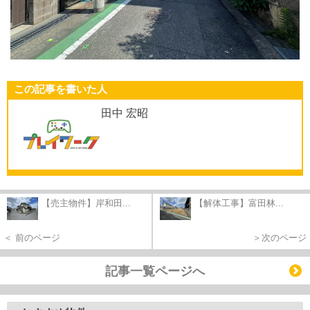
この記事を書いた人
田中 宏昭
【売主物件】岸和田...
【解体工事】富田林...
＜ 前のページ
＞次のページ
記事一覧ページへ