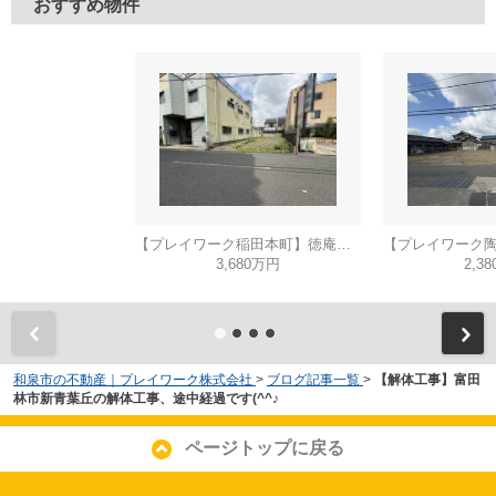
おすすめ物件
【プレイワーク稲田本町】徳庵駅まで歩6分・土地53坪・前道6ｍ・更地渡し
3,680万円
2,3
和泉市の不動産｜プレイワーク株式会社
>
ブログ記事一覧
>
【解体工事】富田
林市新青葉丘の解体工事、途中経過です(^^♪
ページトップに戻る