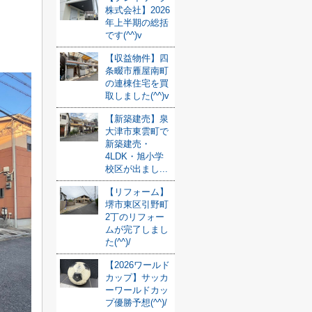
株式会社】2026
年上半期の総括
です(^^)v
【収益物件】四
条畷市雁屋南町
の連棟住宅を買
取しました(^^)v
【新築建売】泉
大津市東雲町で
新築建売・
4LDK・旭小学
校区が出まし...
【リフォーム】
堺市東区引野町
2丁のリフォー
ムが完了しまし
た(^^)/
【2026ワールド
カップ】サッカ
ーワールドカッ
プ優勝予想(^^)/