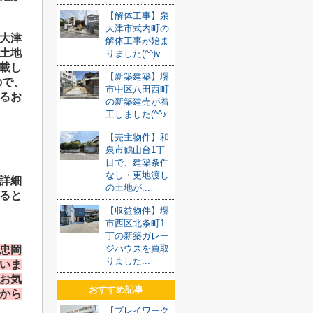
【解体工事】泉
大津市式内町の
大津
解体工事が始ま
土地
りました(^^)v
載し
【新築建築】堺
ので、
市中区八田西町
るお
の新築建売が着
工しました(^^♪
【売主物件】和
泉市鶴山台1丁
目で、建築条件
なし・更地渡し
詳細
の土地が...
ると
【収益物件】堺
市西区北条町1
丁の新築ガレー
ジハウスを買取
忠岡
りました...
いま
お気
おすすめ記事
から
【プレイワーク