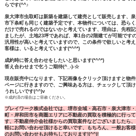
らです(^^♪
泉大津市虫取町は新築を建築して建売として販売します、泉
市下条町も同じく建築予定です、本物件については、恐らく
だけで売れるのではないかと考えています、理由は、先程記
ましたが、土地23坪であれば、車1台の2階建てが可能です
汎用性が高いと考えていますので、この条件で欲しいと考え
客様は、いると考えています(*^^*)
成約時に答え合わせをしたいと思います(*^^*)
答え合わせまで乞うご期待(^_-)-☆
現在販売中になります、下記画像をクリック頂けますと物件
ページに行きますので、ご興味ある方は、チェックして頂け
うれしいです(^^)v
※成約済の場合はご容赦ください。
プレイワーク株式会社では、堺市全域・高石市・泉大津市・
町・岸和田市を商圏エリアに不動産の買取を積極的に行って
す、不動産仲介会社様からの買取案件などございましたら、
軽にお問い合わせ頂けると幸いです、もちろん、一般お客様
のお問い合わせもお待ちしております!(^^)!