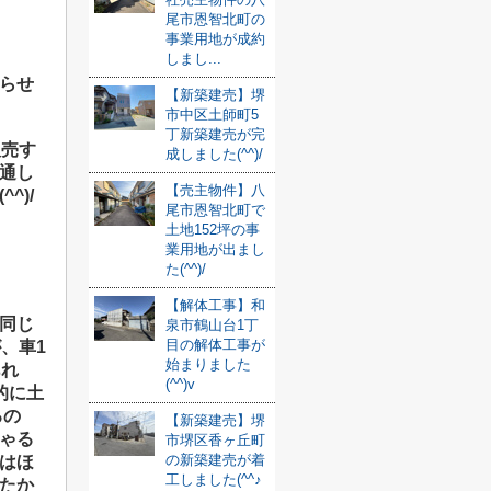
尾市恩智北町の
事業用地が成約
しまし...
らせ
【新築建売】堺
市中区土師町5
丁新築建売が完
販売す
成しました(^^)/
通し
【売主物件】八
^)/
尾市恩智北町で
土地152坪の事
業用地が出まし
た(^^)/
【解体工事】和
同じ
泉市鶴山台1丁
目の解体工事が
、車1
始まりました
あれ
(^^)v
的に土
るの
【新築建売】堺
ゃる
市堺区香ヶ丘町
の新築建売が着
はほ
工しました(^^♪
たか