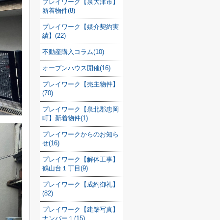
プレイワーク【泉大津市】
新着物件(8)
プレイワーク【媒介契約実
績】(22)
不動産購入コラム(10)
オープンハウス開催(16)
プレイワーク【売主物件】
(70)
プレイワーク【泉北郡忠岡
町】新着物件(1)
プレイワークからのお知ら
せ(16)
プレイワーク【解体工事】
鶴山台１丁目(9)
プレイワーク【成約御礼】
(82)
プレイワーク【建築写真】
ナンバー１(15)