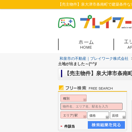
【売主物件】泉大津市条南町で建築条件なし
和泉市の不動産｜プレイワーク株式会社
土地が出ました～(^^)/
【売主物件】泉大津市条南町
種別
エリア| 駅
価格
面積
-
件該当