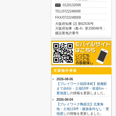
0120132008
TEL/0722248008
FAX/0722248009
大阪府知事 (2) 第62530号
大阪府知事（般-4）第158046号：
建設業免許番号
更新物件情報
2026-08-06
【プレイワーク稲田本町】徳庵駅
まで歩6分・土地53坪・前道6ｍ・
更地渡し
の情報を更新しました。
2026-08-04
【プレイワーク陶器北】北東角
地・土地119坪・建築条件なし・更
地渡し
の情報を更新しました。