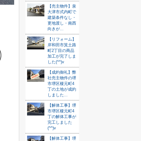
【売主物件】泉
大津市式内町で
建築条件なし・
更地渡し・南西
向きが...
【リフォーム】
岸和田市箕土路
町2丁目の商品
加工が完了しま
した(^^)v
【成約御礼】弊
社売主物件の堺
市堺区榎元町4
丁の土地が成約
しました...
【解体工事】堺
市堺区榎元町4
丁の解体工事が
完工しました
(^^)v
【解体工事】堺