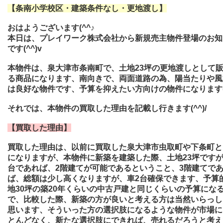
【条南小学校区・建築条件なし・更地渡し】
おはようございます(^^♪
本日は、プレイワーク株式会社から新規売主物件登場のお知
です(^^)v
本物件は、泉大津市条南町で、土地23坪の更地渡しとして
る商品になります、南向きで、両面道路の為、陽当たりや風
は良好な物件です、予算を抑えたい方向けの物件になります(^
それでは、本物件の買取した理由を記載し行きます(^^)/
【買取した理由】
買取した理由は、以前に買取した泉大津市虫取町や下条町と
になりますが、本物件に新築を建築した際、土地23坪ですが
台であれば、2階建てが可能であるということ、3階建てで
ば、総額は少し高くなりますが、車2台確保できます、予算
地30坪の築20年くらいの中古戸建と同じくらいの予算にな
で、比較した際、新築の方が良いと考える方は当然いらっし
思います、そういった方の選択肢になるような物件が市場に
とんどなく、新たな選択肢にできれば、売れるだろうと考え