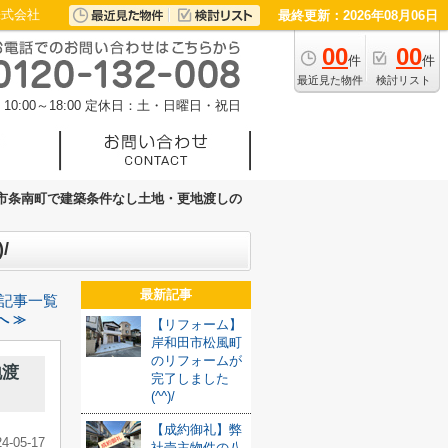
株式会社
最終更新：2026年08月06日
00
00
件
件
最近見た物件
検討リスト
0:00～18:00
定休日：土・日曜日・祝日
市条南町で建築条件なし土地・更地渡しの
/
最新記事
記事一覧
へ ≫
【リフォーム】
岸和田市松風町
のリフォームが
地渡
完了しました
(^^)/
【成約御礼】弊
24-05-17
社売主物件の八