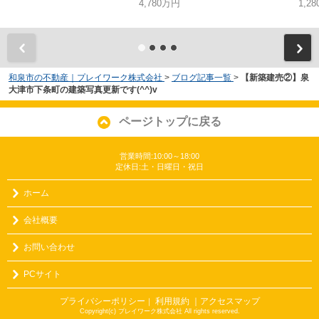
4,780万円
1,2
和泉市の不動産｜プレイワーク株式会社
>
ブログ記事一覧
>
【新築建売②】泉
大津市下条町の建築写真更新です(^^)v
ページトップに戻る
営業時間:10:00～18:00
定休日:土・日曜日・祝日
ホーム
会社概要
お問い合わせ
PCサイト
プライバシーポリシー
利用規約
｜アクセスマップ
｜
Copyright(c) プレイワーク株式会社 All rights reserved.