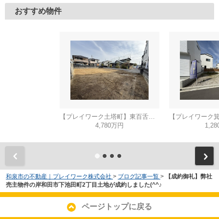
おすすめ物件
【プレイワーク土塔町】東百舌鳥小・新築建売・平屋建て・土地90坪
4,780万円
1,2
和泉市の不動産｜プレイワーク株式会社
>
ブログ記事一覧
>
【成約御礼】弊社
売主物件の岸和田市下池田町2丁目土地が成約しました(^^♪
ページトップに戻る