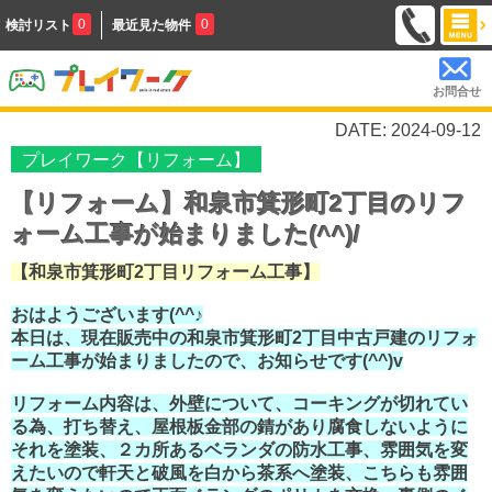
0
0
検討リスト
最近見た物件
お問合せ
DATE: 2024-09-12
プレイワーク【リフォーム】
【リフォーム】和泉市箕形町2丁目のリフ
ォーム工事が始まりました(^^)/
【和泉市箕形町2丁目リフォーム工事】
おはようございます(^^♪
本日は、現在販売中の和泉市箕形町2丁目中古戸建のリフォ
ーム工事が始まりましたので、お知らせです(^^)v
リフォーム内容は、外壁について、コーキングが切れてい
る為、打ち替え、屋根板金部の錆があり腐食しないように
それを塗装、２カ所あるベランダの防水工事、雰囲気を変
えたいので軒天と破風を白から茶系へ塗装、こちらも雰囲