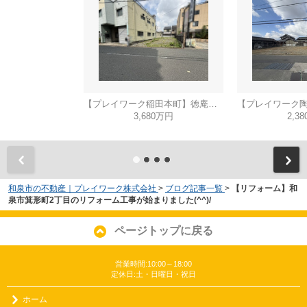
【プレイワーク稲田本町】徳庵駅まで歩6分・土地53坪・前道6ｍ・更地渡し
3,680万円
2,3
和泉市の不動産｜プレイワーク株式会社
>
ブログ記事一覧
>
【リフォーム】和
泉市箕形町2丁目のリフォーム工事が始まりました(^^)/
ページトップに戻る
営業時間:10:00～18:00
定休日:土・日曜日・祝日
ホーム