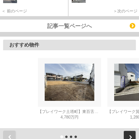
＜ 前のページ
＞次のページ
記事一覧ページへ
おすすめ物件
【プレイワーク土塔町】東百舌鳥小・新築建売・平屋建て・土地90坪
4,780万円
1,2