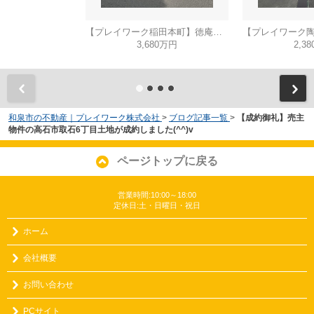
【プレイワーク稲田本町】徳庵駅まで歩6分・土地53坪・前道6ｍ・更地渡し
3,680万円
2,3
和泉市の不動産｜プレイワーク株式会社
>
ブログ記事一覧
>
【成約御礼】売主
物件の高石市取石6丁目土地が成約しました(^^)v
ページトップに戻る
営業時間:10:00～18:00
定休日:土・日曜日・祝日
ホーム
会社概要
お問い合わせ
PCサイト