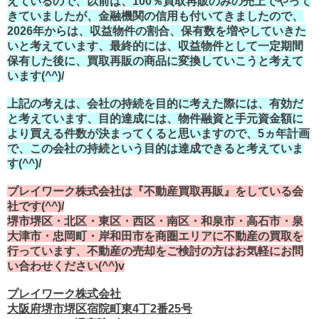
えているので、以前は、100％買取再販のみの売上でやって
きていましたが、金融機関の信用も付いてきましたので、
2026年からは、収益物件の割合、保有数を増やしていきた
いと考えています、最終的には、収益物件として一定期間
保有した後に、買取再販の商品に変換していこうと考えて
います(^^)/
上記の考えは、会社の持続を目的に考えた際には、有効だ
と考えています、目的達成には、物件融資と手元資金額に
より買える件数が決まってくると思いますので、5ヵ年計画
で、この会社の持続という目的は達成できると考えていま
す(^^)/
プレイワーク株式会社は『不動産買取再販』をしている会
社です(^^)/
堺市堺区・北区・東区・西区・南区・和泉市・高石市・泉
大津市・忠岡町・岸和田市を商圏エリアに不動産の買取を
行っています、不動産の売却をご検討の方はお気軽にお問
い合わせください(^^)v
プレイワーク株式会社
大阪府堺市堺区宿院町東4丁2番25号