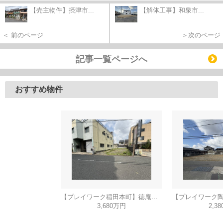
【売主物件】摂津市...
【解体工事】和泉市...
＜ 前のページ
＞次のページ
記事一覧ページへ
おすすめ物件
【プレイワーク稲田本町】徳庵駅まで歩6分・土地53坪・前道6ｍ・更地渡し
3,680万円
2,3