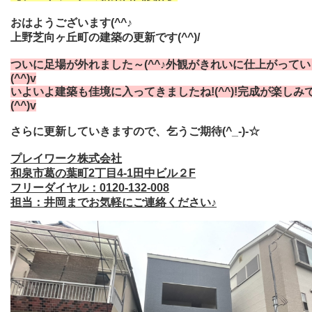
おはようございます(^^♪
上野芝向ヶ丘町の建築の更新です(^^)/
ついに足場が外れました～(^^♪外観がきれいに仕上がって
(^^)v
いよいよ建築も佳境に入ってきましたね!(^^)!完成が楽しみ
(^^)v
さらに更新していきますので、乞うご期待(^_-)-☆
プレイワーク株式会社
和泉市葛の葉町2丁目4-1田中ビル２F
フリーダイヤル：0120-132-008
担当：井岡までお気軽にご連絡ください♪