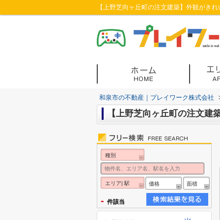
【上野芝向ヶ丘町の注文建築】外観がきれい
和泉市の不動産｜プレイワーク株式会社
【上野芝向ヶ丘町の注文建築
種別
エリア| 駅
価格
面積
-
件該当