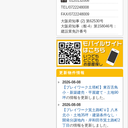
0120132008
TEL/0722248008
FAX/0722248009
大阪府知事 (2) 第62530号
大阪府知事（般-4）第158046号：
建設業免許番号
更新物件情報
2026-08-08
【プレイワーク土塔町】東百舌鳥
小・新築建売・平屋建て・土地90
坪
の情報を更新しました。
2026-08-08
【プレイワーク箕土路町Ⅴ】八木
北小・土地35坪・建築条件なし・
開発分譲地内・岸和田市箕土路町2
丁目
の情報を更新しました。