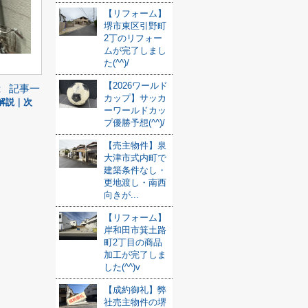
【リフォーム】
堺市東区引野町
2丁のリフォー
ムが完了しまし
た(^^)/
【2026ワールド
記事一
は
カップ】サッカ
解説｜次
ーワールドカッ
プ優勝予想(^^)/
【売主物件】泉
大津市式内町で
建築条件なし・
更地渡し・南西
向きが...
【リフォーム】
岸和田市箕土路
町2丁目の商品
加工が完了しま
した(^^)v
【成約御礼】弊
社売主物件の堺