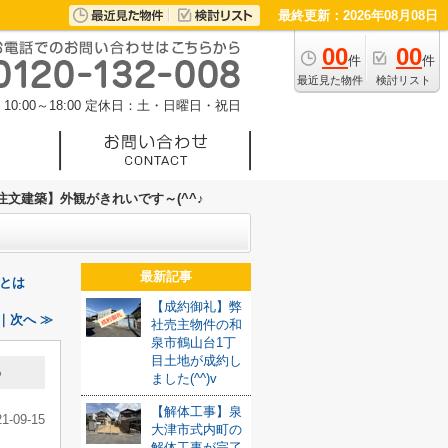
最終更新：2026年08月08日
00
00
件
件
最近見た物件
検討リスト
0:00～18:00
定休日：土・日曜日・祝日
文建築】外観がきれいです～(^^♪
最新記事
とは
【成約御礼】弊
｜次へ ≫
社売主物件の和
泉市鶴山台1丁
目土地が成約し
♪
ました(^^)v
【解体工事】泉
21-09-15
大津市式内町の
解体工事が完了