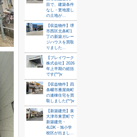
目で、建築条件
なし・更地渡し
の土地が...
【収益物件】堺
市西区北条町1
丁の新築ガレー
ジハウスを買取
りました...
【プレイワーク
株式会社】2026
年上半期の総括
です(^^)v
【収益物件】四
条畷市雁屋南町
の連棟住宅を買
取しました(^^)v
【新築建売】泉
大津市東雲町で
新築建売・
4LDK・旭小学
校区が出まし...