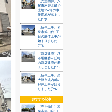
【売主物件】八
尾市恩智北町で
土地152坪の事
業用地が出まし
た(^^)/
【解体工事】和
泉市鶴山台1丁
目の解体工事が
始まりました
(^^)v
【新築建売】堺
市堺区香ヶ丘町
の新築建売が着
工しました(^^♪
【解体工事】泉
大津市式内町の
解体工事が始ま
りました(^^)v
おすすめ記事
【売主物件】和
泉市鶴山台1丁