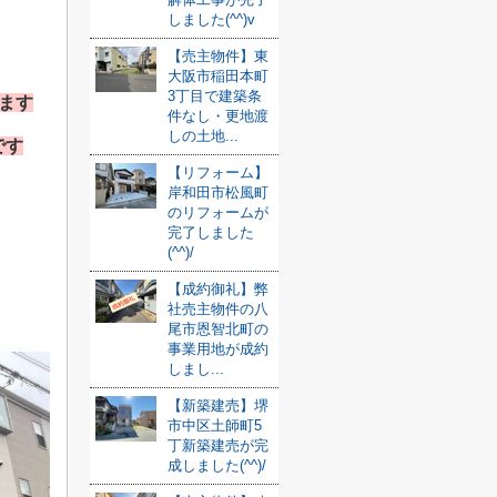
しました(^^)v
【売主物件】東
大阪市稲田本町
3丁目で建築条
います
件なし・更地渡
しの土地...
です
【リフォーム】
岸和田市松風町
のリフォームが
完了しました
(^^)/
【成約御礼】弊
社売主物件の八
尾市恩智北町の
事業用地が成約
しまし...
【新築建売】堺
市中区土師町5
丁新築建売が完
成しました(^^)/