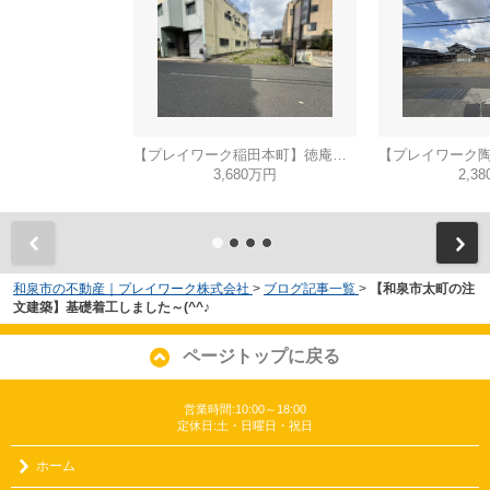
【プレイワーク稲田本町】徳庵駅まで歩6分・土地53坪・前道6ｍ・更地渡し
3,680万円
2,3
和泉市の不動産｜プレイワーク株式会社
>
ブログ記事一覧
>
【和泉市太町の注
文建築】基礎着工しました～(^^♪
ページトップに戻る
営業時間:10:00～18:00
定休日:土・日曜日・祝日
ホーム