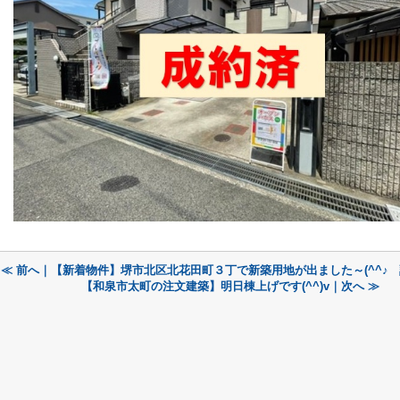
≪ 前へ｜【新着物件】堺市北区北花田町３丁で新築用地が出ました～(^^♪
【和泉市太町の注文建築】明日棟上げです(^^)v｜次へ ≫