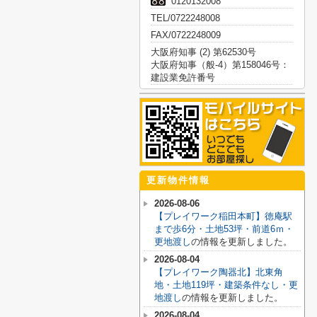
0120132008
TEL/0722248008
FAX/0722248009
大阪府知事 (2) 第62530号
大阪府知事（般-4）第158046号：
建設業免許番号
更新物件情報
2026-08-06
【プレイワーク稲田本町】徳庵駅
まで歩6分・土地53坪・前道6ｍ・
更地渡し
の情報を更新しました。
2026-08-04
【プレイワーク陶器北】北東角
地・土地119坪・建築条件なし・更
地渡し
の情報を更新しました。
2026-08-04