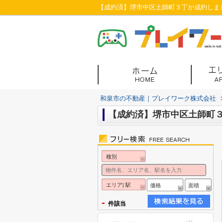
【成約済】堺市中区土師町３丁が成約しまし
和泉市の不動産｜プレイワーク株式会社
【成約済】堺市中区土師町３
種別
エリア| 駅
価格
面積
-
件該当