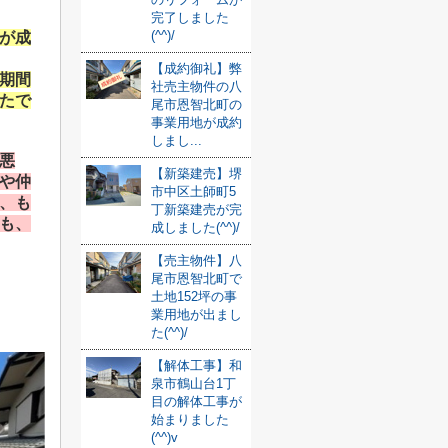
完了しました
(^^)/
が成
【成約御礼】弊
期間
社売主物件の八
たで
尾市恩智北町の
事業用地が成約
しまし...
悪
【新築建売】堺
や仲
市中区土師町5
、も
丁新築建売が完
も、
成しました(^^)/
【売主物件】八
尾市恩智北町で
土地152坪の事
業用地が出まし
た(^^)/
【解体工事】和
泉市鶴山台1丁
目の解体工事が
始まりました
(^^)v