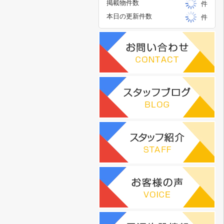
掲載物件数
件
本日の更新件数
件