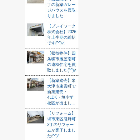
丁の新築ガレー
ジハウスを買取
りました...
【プレイワーク
株式会社】2026
年上半期の総括
です(^^)v
【収益物件】四
条畷市雁屋南町
の連棟住宅を買
取しました(^^)v
【新築建売】泉
大津市東雲町で
新築建売・
4LDK・旭小学
校区が出まし...
【リフォーム】
堺市東区引野町
2丁のリフォー
ムが完了しまし
た(^^)/