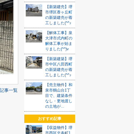
【新築建売】堺
市堺区香ヶ丘町
の新築建売が着
工しました(^^♪
【解体工事】泉
大津市式内町の
解体工事が始ま
りました(^^)v
【新築建築】堺
市中区八田西町
の新築建売が着
工しました(^^♪
【売主物件】和
記事一覧
泉市鶴山台1丁
目で、建築条件
なし・更地渡し
の土地が...
おすすめ記事
【収益物件】堺
市西区北条町1