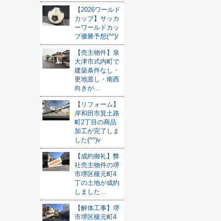
【2026ワールド
カップ】サッカ
ーワールドカッ
プ優勝予想(^^)/
【売主物件】泉
大津市式内町で
建築条件なし・
更地渡し・南西
向きが...
【リフォーム】
岸和田市箕土路
町2丁目の商品
加工が完了しま
した(^^)v
【成約御礼】弊
社売主物件の堺
市堺区榎元町4
丁の土地が成約
しました...
【解体工事】堺
市堺区榎元町4