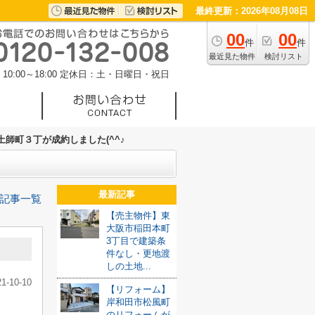
最終更新：2026年08月08日
00
00
件
件
最近見た物件
検討リスト
0:00～18:00
定休日：土・日曜日・祝日
師町３丁が成約しました(^^♪
最新記事
記事一覧
【売主物件】東
大阪市稲田本町
3丁目で建築条
件なし・更地渡
しの土地...
21-10-10
【リフォーム】
岸和田市松風町
のリフォームが