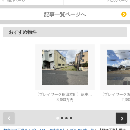
＜ 前のページ
＞次のページ
記事一覧ページへ
おすすめ物件
【プレイワーク稲田本町】徳庵駅まで歩6分・土地53坪・前道6ｍ・更地渡し
3,680万円
2,3