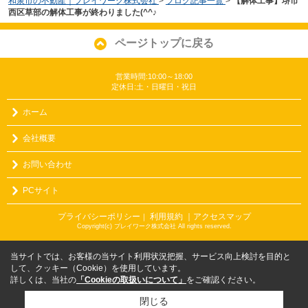
和泉市の不動産｜プレイワーク株式会社
>
ブログ記事一覧
>
【解体工事】堺市
西区草部の解体工事が終わりました(^^♪
ページトップに戻る
営業時間:10:00～18:00
定休日:土・日曜日・祝日
ホーム
会社概要
お問い合わせ
PCサイト
プライバシーポリシー
利用規約
｜アクセスマップ
｜
Copyright(c) プレイワーク株式会社 All rights reserved.
当サイトでは、お客様の当サイト利用状況把握、サービス向上検討を目的と
して、クッキー（Cookie）を使用しています。
詳しくは、当社の
「Cookieの取扱いについて」
をご確認ください。
閉じる