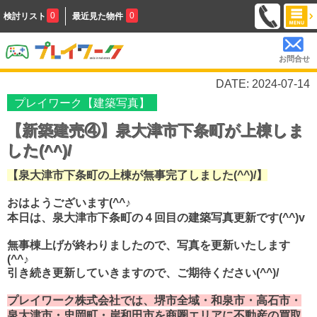
0
0
検討リスト
最近見た物件
お問合せ
DATE: 2024-07-14
プレイワーク【建築写真】
【新築建売④】泉大津市下条町が上棟しま
した(^^)/
【泉大津市下条町の上棟が無事完了しました(^^)/】
おはようございます(^^♪
本日は、泉大津市下条町の４回目の建築写真更新です(^^)v
無事棟上げが終わりましたので、写真を更新いたします
(^^♪
引き続き更新していきますので、ご期待ください(^^)/
プレイワーク株式会社では、堺市全域・和泉市・高石市・
泉大津市・忠岡町・岸和田市を商圏エリアに不動産の買取