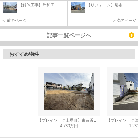
【解体工事】岸和田...
【リフォーム】堺市...
＜ 前のページ
＞次のページ
記事一覧ページへ
おすすめ物件
【プレイワーク土塔町】東百舌鳥小・新築建売・平屋建て・土地90坪
4,780万円
1,2