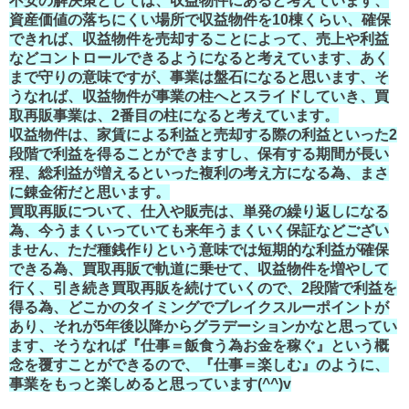
不安の解決策としては、収益物件にあると考えています、
資産価値の落ちにくい場所で収益物件を10棟くらい、確保
できれば、収益物件を売却することによって、売上や利益
などコントロールできるようになると考えています、あく
まで守りの意味ですが、事業は盤石になると思います、そ
うなれば、収益物件が事業の柱へとスライドしていき、買
取再販事業は、2番目の柱になると考えています。
収益物件は、家賃による利益と売却する際の利益といった2
段階で利益を得ることができますし、保有する期間が長い
程、総利益が増えるといった複利の考え方になる為、まさ
に錬金術だと思います。
買取再販について、仕入や販売は、単発の繰り返しになる
為、今うまくいっていても来年うまくいく保証などござい
ません、ただ種銭作りという意味では短期的な利益が確保
できる為、買取再販で軌道に乗せて、収益物件を増やして
行く、引き続き買取再販を続けていくので、2段階で利益を
得る為、どこかのタイミングでブレイクスルーポイントが
あり、それが5年後以降からグラデーションかなと思ってい
ます、そうなれば『仕事＝飯食う為お金を稼ぐ』という概
念を覆すことができるので、『仕事＝楽しむ』のように、
事業をもっと楽しめると思っています(^^)v