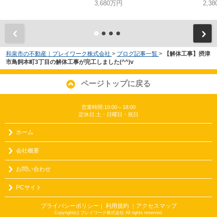
3,680万円
2,3
和泉市の不動産｜プレイワーク株式会社
>
ブログ記事一覧
>
【解体工事】摂津
市鳥飼本町3丁目の解体工事が完工しました(^^)v
ページトップに戻る
営業時間:10:00～18:00
定休日:土・日曜日・祝日
ホーム
会社概要
お問い合わせ
PCサイト
プライバシーポリシー
利用規約
｜アクセスマップ
｜
Copyright(c) プレイワーク株式会社 All rights reserved.