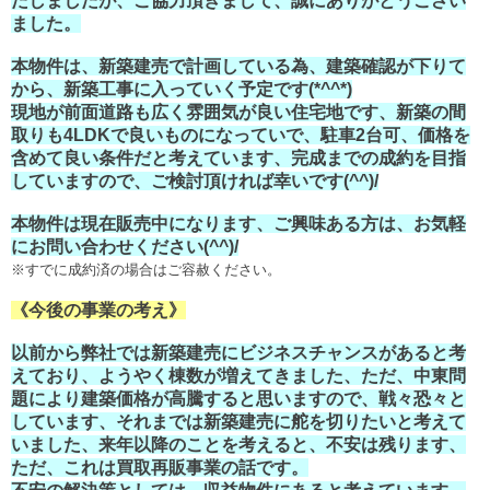
たしましたが、ご協力頂きまして、誠にありがとうござい
ました。
本物件は、新築建売で計画している為、建築確認が下りて
から、新築工事に入っていく予定です(*^^*)
現地が前面道路も広く雰囲気が良い住宅地です、新築の間
取りも4LDKで良いものになっていで、駐車2台可、価格を
含めて良い条件だと考えています、完成までの成約を目指
していますので、ご検討頂ければ幸いです(^^)/
本物件は現在販売中になります、ご興味ある方は、お気軽
にお問い合わせください(^^)/
※すでに成約済の場合はご容赦ください。
《今後の事業の考え》
以前から弊社では新築建売にビジネスチャンスがあると考
えており、ようやく棟数が増えてきました、ただ、中東問
題により建築価格が高騰すると思いますので、戦々恐々と
しています、それまでは新築建売に舵を切りたいと考えて
いました、来年以降のことを考えると、不安は残ります、
ただ、これは買取再販事業の話です。