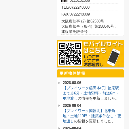
0120132008
TEL/0722248008
FAX/0722248009
大阪府知事 (2) 第62530号
大阪府知事（般-4）第158046号：
建設業免許番号
更新物件情報
2026-08-06
【プレイワーク稲田本町】徳庵駅
まで歩6分・土地53坪・前道6ｍ・
更地渡し
の情報を更新しました。
2026-08-04
【プレイワーク陶器北】北東角
地・土地119坪・建築条件なし・更
地渡し
の情報を更新しました。
2026-08-04