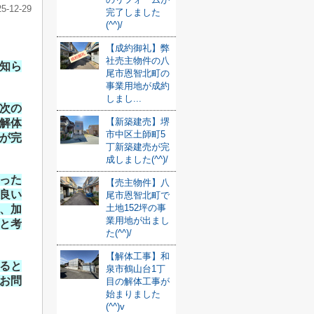
25-12-29
完了しました
(^^)/
【成約御礼】弊
社売主物件の八
知ら
尾市恩智北町の
事業用地が成約
しまし...
次の
【新築建売】堺
解体
市中区土師町5
が完
丁新築建売が完
成しました(^^)/
った
【売主物件】八
良い
尾市恩智北町で
土地152坪の事
、加
業用地が出まし
と考
た(^^)/
【解体工事】和
ると
泉市鶴山台1丁
お問
目の解体工事が
始まりました
(^^)v