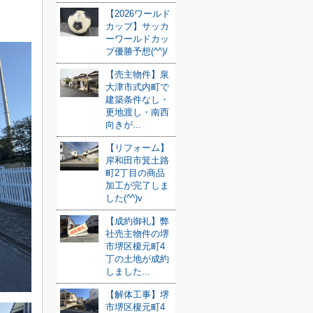
【2026ワールド
カップ】サッカ
ーワールドカッ
プ優勝予想(^^)/
【売主物件】泉
大津市式内町で
建築条件なし・
更地渡し・南西
向きが...
【リフォーム】
岸和田市箕土路
町2丁目の商品
加工が完了しま
した(^^)v
【成約御礼】弊
社売主物件の堺
市堺区榎元町4
丁の土地が成約
しました...
【解体工事】堺
市堺区榎元町4