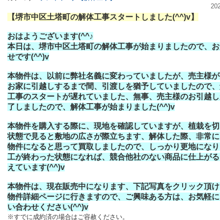
20
【堺市中区土塔町の解体工事スタートしました(^^)v】
おはようございます(^^♪
本日は、堺市中区土塔町の解体工事が始まりましたので、お
せです(^^)v
本物件は、以前に弊社名義に変わっていましたが、売主様が
お家に引越しするまで間、引渡しを猶予していましたので、
工事のスタートが遅れていました、無事、売主様のお引越し
了しましたので、解体工事が始まりました(^^)v
本物件を購入する際に、現地を確認していますが、植栽を切
状態で見ると敷地の広さが際立ちます、解体した際、非常に
物件になると思って買取しましたので、しっかり更地になり
工が終わった状態になれば、競合他社のない商品に仕上がる
えています(^^)v
本物件は、現在販売中になります、下記写真をクリック頂け
物件詳細ページに行きますので、ご興味ある方は、お気軽に
い合わせください(^^)v
※すでに成約済の場合はご容赦ください。