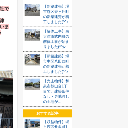
【新築建売】堺
社で
市堺区香ヶ丘町
の新築建売が着
津
工しました(^^♪
いま
【解体工事】泉
v
大津市式内町の
解体工事が始ま
りました(^^)v
【新築建築】堺
市中区八田西町
の新築建売が着
工しました(^^♪
【売主物件】和
泉市鶴山台1丁
目で、建築条件
なし・更地渡し
の土地が...
おすすめ記事
【収益物件】堺
市西区北条町1