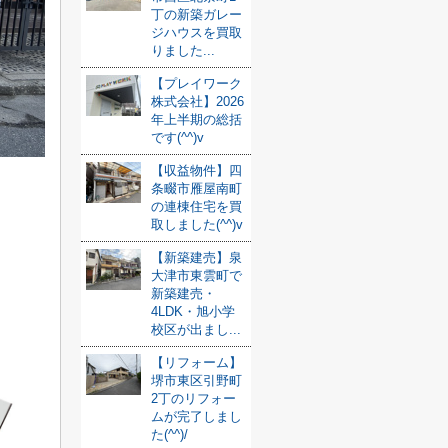
丁の新築ガレー
ジハウスを買取
りました...
【プレイワーク
株式会社】2026
年上半期の総括
です(^^)v
【収益物件】四
条畷市雁屋南町
の連棟住宅を買
取しました(^^)v
【新築建売】泉
大津市東雲町で
新築建売・
4LDK・旭小学
校区が出まし...
【リフォーム】
堺市東区引野町
2丁のリフォー
ムが完了しまし
た(^^)/