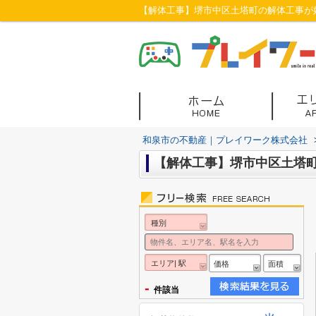
【解体工事】堺市中区土塔町の解体工事が始
和泉市の不動産｜プレイワーク株式会社
【解体工事】堺市中区土塔町
種別
エリア| 駅
価格
面積
-
件該当