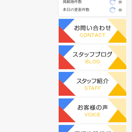
掲載物件数
件
本日の更新件数
件