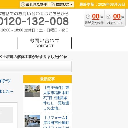
最終更新：2026年08月06日
00
00
件
件
最近見た物件
検討リスト
0:00～18:00
定休日：土・日曜日・祝日
土塔町の解体工事が始まりました(^^)v
最新記事
^^)/
【売主物件】東
ました～
大阪市稲田本町
3丁目で建築条
件なし・更地渡
しの土地...
た
【リフォーム】
岸和田市松風町
のリフォームが