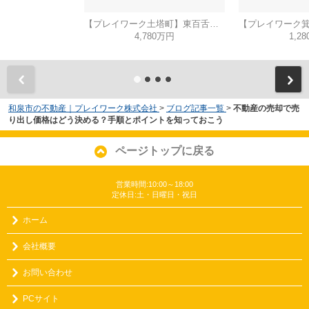
【プレイワーク土塔町】東百舌鳥小・新築建売・平屋建て・土地90坪
4,780万円
1,2
和泉市の不動産｜プレイワーク株式会社
>
ブログ記事一覧
>
不動産の売却で売
り出し価格はどう決める？手順とポイントを知っておこう
ページトップに戻る
営業時間:10:00～18:00
定休日:土・日曜日・祝日
ホーム
会社概要
お問い合わせ
PCサイト